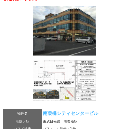
南栗橋シティセンタービル
物件名
沿線／駅
東武日光線 南栗橋駅
バス／徒歩
バス：- ／ 徒歩：2 分