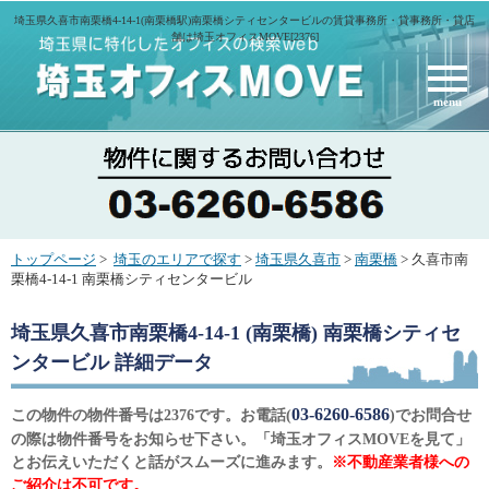
埼玉県久喜市南栗橋4-14-1(南栗橋駅)南栗橋シティセンタービルの賃貸事務所・貸事務所・貸店
舗は埼玉オフィスMOVE[2376]
menu
トップページ
>
埼玉のエリアで探す
>
埼玉県久喜市
>
南栗橋
> 久喜市南
栗橋4-14-1 南栗橋シティセンタービル
埼玉県久喜市南栗橋4-14-1 (南栗橋) 南栗橋シティセ
ンタービル
詳細データ
03-6260-6586
この物件の物件番号は2376です。お電話(
)でお問合せ
の際は物件番号をお知らせ下さい。「埼玉オフィスMOVEを見て」
とお伝えいただくと話がスムーズに進みます。
※不動産業者様への
ご紹介は不可です。