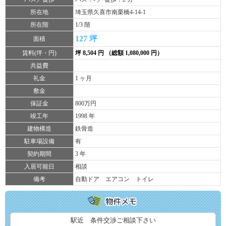
所在地
埼玉県久喜市南栗橋4-14-1
所在階
1/3 階
127 坪
面積
賃料(坪・円)
坪 8,504 円 （総額 1,080,000 円）
共益費
礼金
1 ヶ月
敷金
保証金
800万円
竣工年
1998 年
建物構造
鉄骨造
駐車場設備
有
契約期間
3 年
入居可能日
相談
備考
自動ドア エアコン トイレ
駅近 条件交渉ご相談下さい