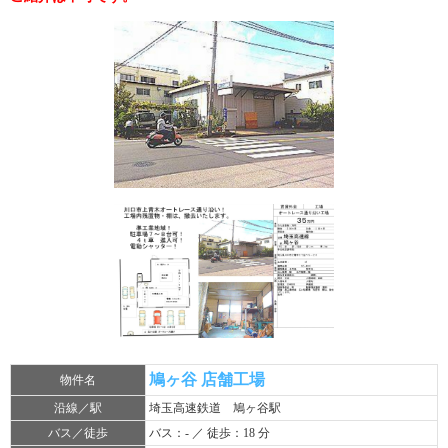
鳩ヶ谷 店舗工場
物件名
沿線／駅
埼玉高速鉄道 鳩ヶ谷駅
バス／徒歩
バス：- ／ 徒歩：18 分