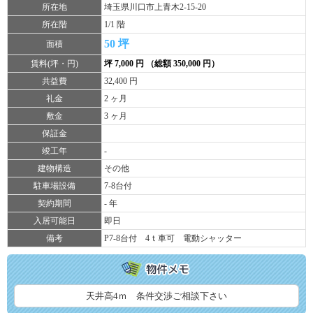
所在地
埼玉県川口市上青木2-15-20
所在階
1/1 階
50 坪
面積
賃料(坪・円)
坪 7,000 円 （総額 350,000 円）
共益費
32,400 円
礼金
2 ヶ月
敷金
3 ヶ月
保証金
竣工年
-
建物構造
その他
駐車場設備
7-8台付
契約期間
- 年
入居可能日
即日
備考
P7-8台付 4ｔ車可 電動シャッター
天井高4ｍ 条件交渉ご相談下さい