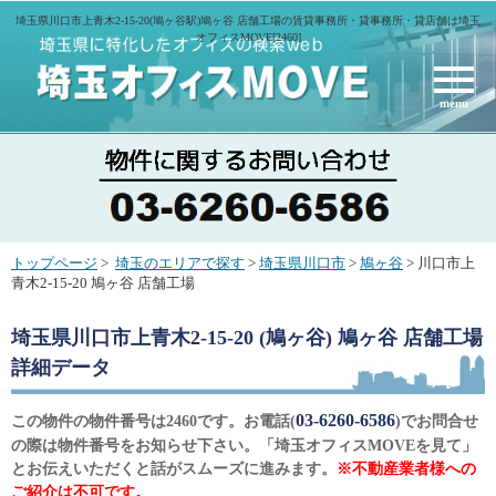
埼玉県川口市上青木2-15-20(鳩ヶ谷駅)鳩ヶ谷 店舗工場の賃貸事務所・貸事務所・貸店舗は埼玉
オフィスMOVE[2460]
menu
トップページ
>
埼玉のエリアで探す
>
埼玉県川口市
>
鳩ヶ谷
> 川口市上
青木2-15-20 鳩ヶ谷 店舗工場
埼玉県川口市上青木2-15-20 (鳩ヶ谷) 鳩ヶ谷 店舗工場
詳細データ
03-6260-6586
この物件の物件番号は2460です。お電話(
)でお問合せ
の際は物件番号をお知らせ下さい。「埼玉オフィスMOVEを見て」
とお伝えいただくと話がスムーズに進みます。
※不動産業者様への
ご紹介は不可です。