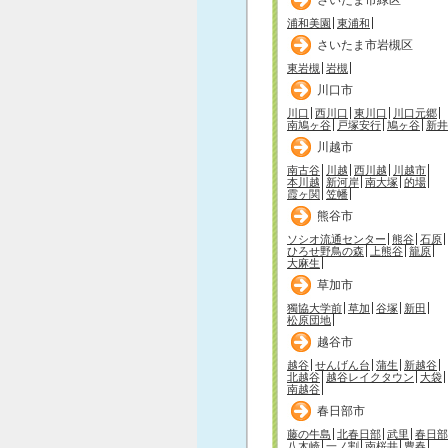
浦和美園
東浦和
さいたま市岩槻区
東岩槻
岩槻
川口市
川口
西川口
東川口
川口元郷
南鳩ヶ谷
戸塚安行
鳩ヶ谷
新井
川越市
南古谷
川越
西川越
川越市
本川越
新河岸
南大塚
的場
霞ヶ関
笠幡
熊谷市
ソシオ流通センター
熊谷
石原
ひろせ野鳥の森
上熊谷
籠原
大麻生
草加市
獨協大学前
草加
谷塚
新田
松原団地
越谷市
越谷
せんげん台
蒲生
新越谷
北越谷
越谷レイクタウン
大袋
南越谷
春日部市
藤の牛島
北春日部
武里
春日部
八木崎
一ノ割
南桜井
豊春