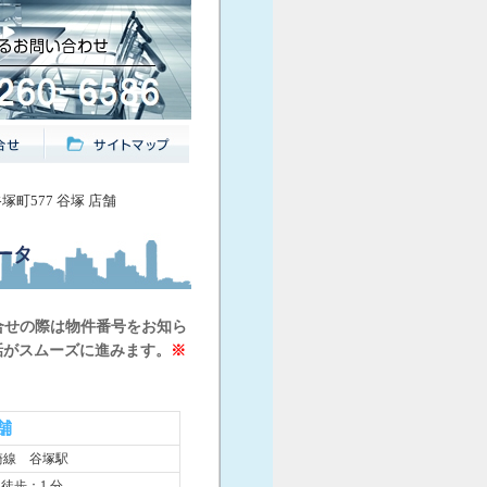
塚町577 谷塚 店舗
ータ
合せの際は物件番号をお知ら
話がスムーズに進みます。
※
店舗
崎線 谷塚駅
 徒歩：1 分