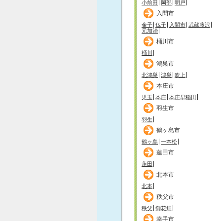
小前田
岡部
明戸
入間市
金子
仏子
入間市
武蔵藤沢
元加治
桶川市
桶川
鴻巣市
北鴻巣
鴻巣
吹上
本庄市
児玉
本庄
本庄早稲田
羽生市
羽生
鶴ヶ島市
鶴ヶ島
一本松
蓮田市
蓮田
北本市
北本
秩父市
秩父
御花畑
幸手市