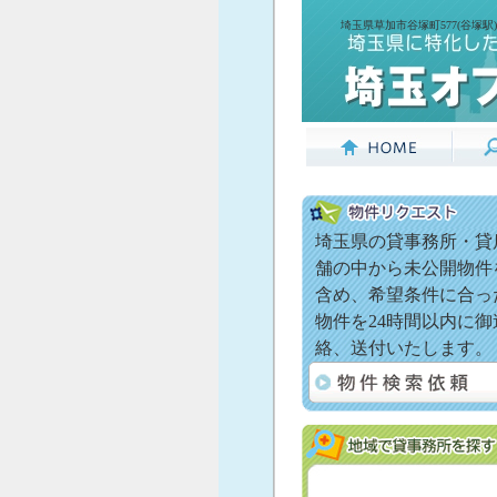
埼玉県草加市谷塚町577(谷塚駅
埼玉県の貸事務所・貸
舗の中から未公開物件
含め、希望条件に合っ
物件を24時間以内に御
絡、送付いたします。