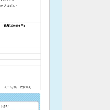
市谷塚町577
円 （総額 379,080 円）
ン 入口2か所 飲食店可
下さい