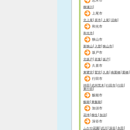
志木市
柳瀬川
上尾市
北上尾
原市
上尾
沼南
和光市
和光市
狭山市
新狭山
入曽
狭山市
坂戸市
北坂戸
若葉
坂戸
久喜市
東鷺宮
鷲宮
久喜
南栗橋
栗橋
行田市
持田
武州荒木
行田市
行田
東行田
飯能市
飯能
東飯能
加須市
花埼
柳生
加須
深谷市
ふかや花園
武川
深谷
永田