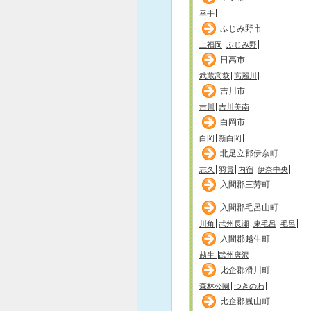
幸手
ふじみ野市
上福岡
ふじみ野
日高市
武蔵高萩
高麗川
吉川市
吉川
吉川美南
白岡市
白岡
新白岡
北足立郡伊奈町
志久
羽貫
内宿
伊奈中央
入間郡三芳町
入間郡毛呂山町
川角
武州長瀬
東毛呂
毛呂
入間郡越生町
越生
武州唐沢
比企郡滑川町
森林公園
つきのわ
比企郡嵐山町