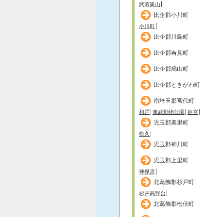
武蔵嵐山
比企郡小川町
小川町
比企郡川島町
比企郡吉見町
比企郡鳩山町
比企郡ときがわ町
南埼玉郡宮代町
和戸
東武動物公園
姫宮
児玉郡美里町
松久
児玉郡神川町
児玉郡上里町
神保原
北葛飾郡杉戸町
杉戸高野台
北葛飾郡松伏町