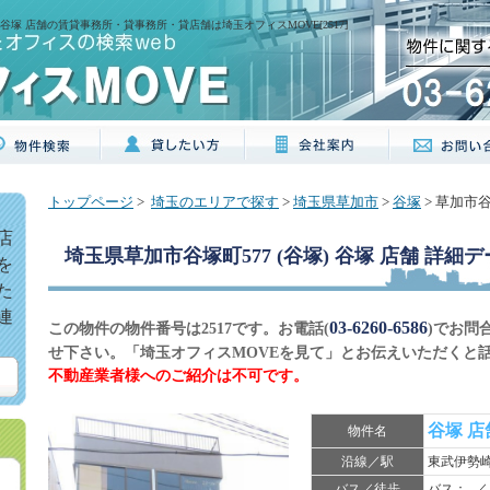
)谷塚 店舗の賃貸事務所・貸事務所・貸店舗は埼玉オフィスMOVE[2517]
トップページ
>
埼玉のエリアで探す
>
埼玉県草加市
>
谷塚
> 草加市谷
店
埼玉県草加市谷塚町577 (谷塚) 谷塚 店舗
詳細デ
を
た
連
03-6260-6586
この物件の物件番号は2517です。お電話(
)でお問
せ下さい。「埼玉オフィスMOVEを見て」とお伝えいただくと
不動産業者様へのご紹介は不可です。
谷塚 
物件名
沿線／駅
東武伊勢
バス／徒歩
バス：- ／