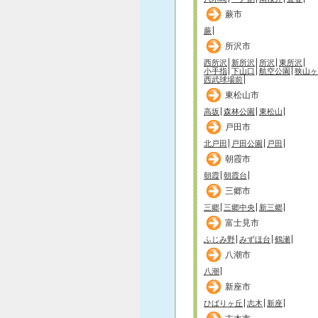
蕨市
蕨
所沢市
西所沢
新所沢
所沢
東所沢
小手指
下山口
航空公園
狭山ヶ
西武球場前
東松山市
高坂
森林公園
東松山
戸田市
北戸田
戸田公園
戸田
朝霞市
朝霞
朝霞台
三郷市
三郷
三郷中央
新三郷
富士見市
ふじみ野
みずほ台
鶴瀬
八潮市
八潮
新座市
ひばりヶ丘
志木
新座