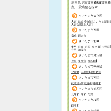
埼玉県で賃貸事務所[貸事務
所]・貸店舗を探す
さいたま市大宮区
大宮
鉄道博物館
さいたま新都
大宮公園
北大宮
さいたま市西区
指扇
西大宮
さいたま市北区
土呂
日進
宮原
東宮原
吉野原
今羽
加茂宮
さいたま市見沼区
七里
東大宮
大和田
さいたま市中央区
北与野
南与野
与野本町
さいたま市南区
武蔵浦和
南浦和
中浦和
さいたま市浦和区
北浦和
浦和
与野
さいたま市桜区
西浦和
さいたま市緑区