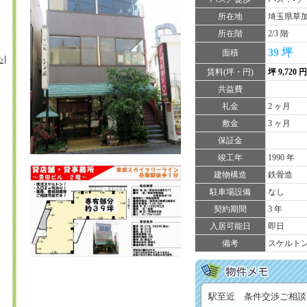
所在地
埼玉県草加
所在階
2/3 階
39 坪
面積
心
賃料(坪・円)
坪 9,720 
共益費
礼金
2 ヶ月
敷金
3 ヶ月
保証金
竣工年
1990 年
建物構造
鉄骨造
駐車場設備
なし
契約期間
3 年
入居可能日
即日
備考
スケルト
駅至近 条件交渉ご相談