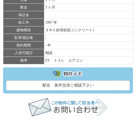
敷金
3 ヶ月
保証金
竣工年
1997 年
建物構造
ＳＲＣ鉄骨鉄筋コンクリート）
駐車場設備
-
契約期間
- 年
入居可能日
相談
備考
EV トイレ エアコン
駅近 条件交渉ご相談下さい