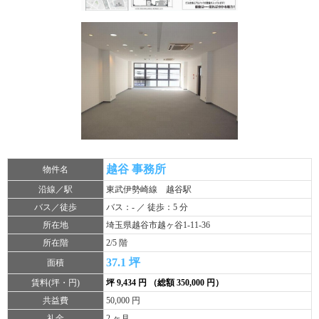
越谷 事務所
物件名
沿線／駅
東武伊勢崎線 越谷駅
バス／徒歩
バス：- ／ 徒歩：5 分
所在地
埼玉県越谷市越ヶ谷1-11-36
所在階
2/5 階
37.1 坪
面積
賃料(坪・円)
坪 9,434 円 （総額 350,000 円）
共益費
50,000 円
礼金
2 ヶ月