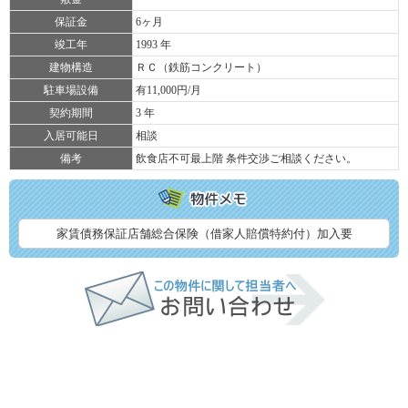
保証金
6ヶ月
竣工年
1993 年
建物構造
ＲＣ（鉄筋コンクリート）
駐車場設備
有11,000円/月
契約期間
3 年
入居可能日
相談
備考
飲食店不可最上階 条件交渉ご相談ください。
家賃債務保証店舗総合保険（借家人賠償特約付）加入要