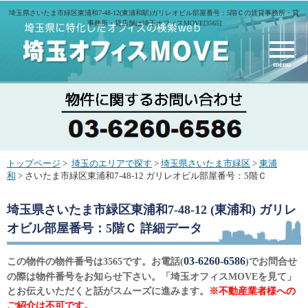
埼玉県さいたま市緑区東浦和7-48-12(東浦和駅)ガリレオビル部屋番号：5階Ｃの賃貸事務所・貸
事務所・貸店舗は埼玉オフィスMOVE[3565]
menu
トップページ
>
埼玉のエリアで探す
>
埼玉県さいたま市緑区
>
東浦
和
> さいたま市緑区東浦和7-48-12 ガリレオビル部屋番号：5階Ｃ
埼玉県さいたま市緑区東浦和7-48-12 (東浦和) ガリレ
オビル部屋番号：5階Ｃ
詳細データ
03-6260-6586
この物件の物件番号は3565です。お電話(
)でお問合せ
の際は物件番号をお知らせ下さい。「埼玉オフィスMOVEを見て」
とお伝えいただくと話がスムーズに進みます。
※不動産業者様への
ご紹介は不可です。