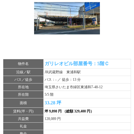
ガリレオビル部屋番号：5階Ｃ
物件名
沿線／駅
JR武蔵野線 東浦和駅
バス／徒歩
バス：- ／ 徒歩：13 分
所在地
埼玉県さいたま市緑区東浦和7-48-12
所在階
5/5 階
33.28 坪
面積
賃料(坪・円)
坪 9,898 円 （総額 329,400 円）
共益費
128,089 円
礼金
敷金