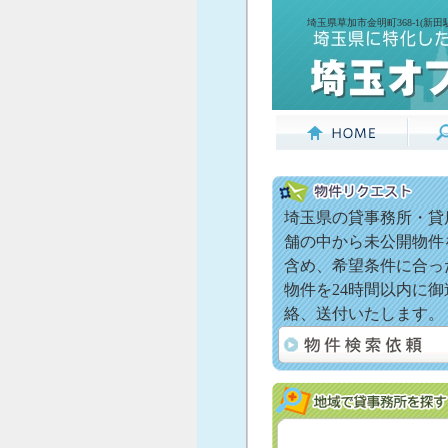
埼玉県草加市金明町368-1(新
埼玉県の貸事務所・貸
舗の中から未公開物件
含め、希望条件に合っ
物件を24時間以内に御
絡、送付いたします。