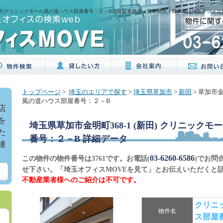
田駅)クリニックモール風の道ハウス部屋番号：２－Bの賃貸事務所・貸事務所・貸店舗は埼玉オフィスMOVE
トップページ
>
埼玉のエリアで探す
>
埼玉県草加市
>
新田
> 草加市金
風の道ハウス部屋番号：２－B
店
を
埼玉県草加市金明町368-1 (新田) クリニック
た
番号：２－B
詳細データ
連
03-6260-6586
この物件の物件番号は3761です。お電話(
)でお問
せ下さい。「埼玉オフィスMOVEを見て」とお伝えいただくと
不動産業者様へのご紹介は不可です。
クリニ
物件名
ス部屋