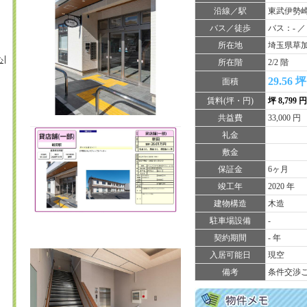
沿線／駅
東武伊勢
バス／徒歩
バス：- ／
所在地
埼玉県草加
心
所在階
2/2 階
29.56 坪
面積
賃料(坪・円)
坪 8,799 
共益費
33,000 円
礼金
敷金
保証金
6ヶ月
竣工年
2020 年
建物構造
木造
駐車場設備
-
契約期間
- 年
入居可能日
現空
備考
条件交渉