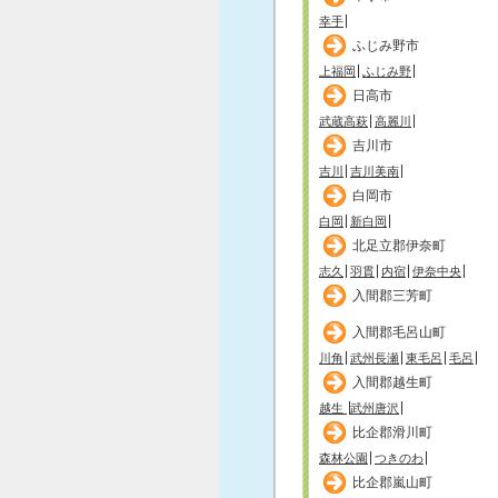
幸手
ふじみ野市
上福岡
ふじみ野
日高市
武蔵高萩
高麗川
吉川市
吉川
吉川美南
白岡市
白岡
新白岡
北足立郡伊奈町
志久
羽貫
内宿
伊奈中央
入間郡三芳町
入間郡毛呂山町
川角
武州長瀬
東毛呂
毛呂
入間郡越生町
越生
武州唐沢
比企郡滑川町
森林公園
つきのわ
比企郡嵐山町