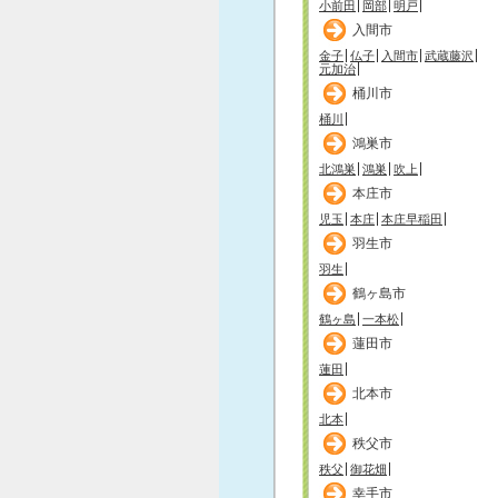
小前田
岡部
明戸
入間市
金子
仏子
入間市
武蔵藤沢
元加治
桶川市
桶川
鴻巣市
北鴻巣
鴻巣
吹上
本庄市
児玉
本庄
本庄早稲田
羽生市
羽生
鶴ヶ島市
鶴ヶ島
一本松
蓮田市
蓮田
北本市
北本
秩父市
秩父
御花畑
幸手市