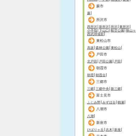
蕨市
蕨
所沢市
西所沢
新所沢
所沢
東所沢
小手指
下山口
航空公園
狭山ヶ
西武球場前
東松山市
高坂
森林公園
東松山
戸田市
北戸田
戸田公園
戸田
朝霞市
朝霞
朝霞台
三郷市
三郷
三郷中央
新三郷
富士見市
ふじみ野
みずほ台
鶴瀬
八潮市
八潮
新座市
ひばりヶ丘
志木
新座