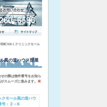
[3761]
明町368-1 クリニックモール
モール風の道ハウス部屋
合せの際は物件番号をお知ら
話がスムーズに進みます。
※
ックモール風の道ハウ
番号：２－B