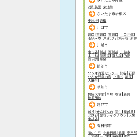
浦和美園
東浦和
さいたま市岩槻区
東岩槻
岩槻
川口市
川口
西川口
東川口
川口元郷
南鳩ヶ谷
戸塚安行
鳩ヶ谷
新井
川越市
南古谷
川越
西川越
川越市
本川越
新河岸
南大塚
的場
霞ヶ関
笠幡
熊谷市
ソシオ流通センター
熊谷
石原
ひろせ野鳥の森
上熊谷
籠原
大麻生
草加市
獨協大学前
草加
谷塚
新田
松原団地
越谷市
越谷
せんげん台
蒲生
新越谷
北越谷
越谷レイクタウン
大袋
南越谷
春日部市
藤の牛島
北春日部
武里
春日部
八木崎
一ノ割
南桜井
豊春