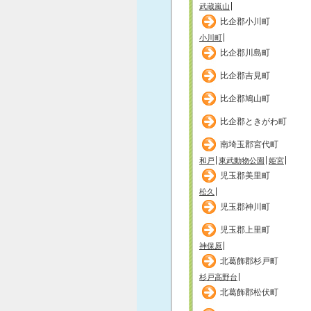
武蔵嵐山
比企郡小川町
小川町
比企郡川島町
比企郡吉見町
比企郡鳩山町
比企郡ときがわ町
南埼玉郡宮代町
和戸
東武動物公園
姫宮
児玉郡美里町
松久
児玉郡神川町
児玉郡上里町
神保原
北葛飾郡杉戸町
杉戸高野台
北葛飾郡松伏町