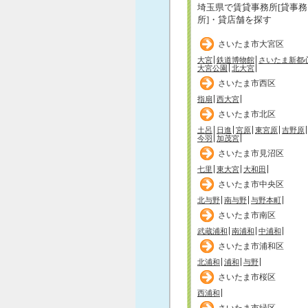
埼玉県で賃貸事務所[貸事務
所]・貸店舗を探す
さいたま市大宮区
大宮
鉄道博物館
さいたま新都
大宮公園
北大宮
さいたま市西区
指扇
西大宮
さいたま市北区
土呂
日進
宮原
東宮原
吉野原
今羽
加茂宮
さいたま市見沼区
七里
東大宮
大和田
さいたま市中央区
北与野
南与野
与野本町
さいたま市南区
武蔵浦和
南浦和
中浦和
さいたま市浦和区
北浦和
浦和
与野
さいたま市桜区
西浦和
さいたま市緑区