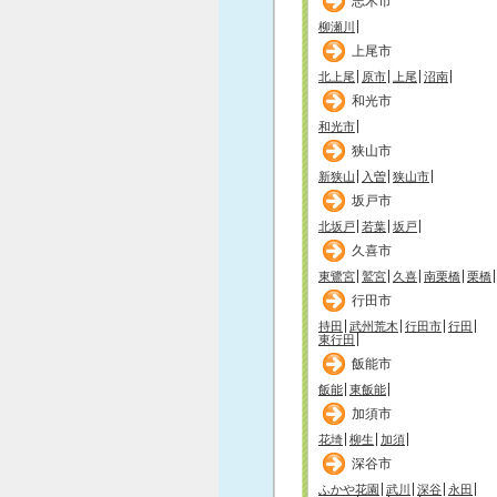
志木市
柳瀬川
上尾市
北上尾
原市
上尾
沼南
和光市
和光市
狭山市
新狭山
入曽
狭山市
坂戸市
北坂戸
若葉
坂戸
久喜市
東鷺宮
鷲宮
久喜
南栗橋
栗橋
行田市
持田
武州荒木
行田市
行田
東行田
飯能市
飯能
東飯能
加須市
花埼
柳生
加須
深谷市
ふかや花園
武川
深谷
永田