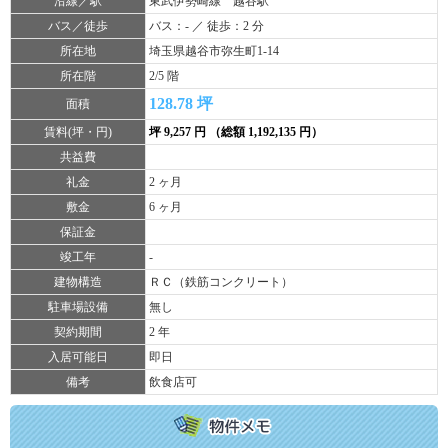
沿線／駅
東武伊勢崎線 越谷駅
バス／徒歩
バス：- ／ 徒歩：2 分
所在地
埼玉県越谷市弥生町1-14
所在階
2/5 階
128.78 坪
面積
賃料(坪・円)
坪 9,257 円 （総額 1,192,135 円）
共益費
礼金
2 ヶ月
敷金
6 ヶ月
保証金
竣工年
-
建物構造
ＲＣ（鉄筋コンクリート）
駐車場設備
無し
契約期間
2 年
入居可能日
即日
備考
飲食店可