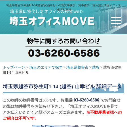
埼玉県越谷市弥生町1-14(越谷駅)山幸ビルの賃貸事務所・貸事務所・貸店舗は埼玉オフィス
MOVE[383]
menu
トップページ
>
埼玉のエリアで探す
>
埼玉県越谷市
>
越谷
> 越谷市弥生
町1-14 山幸ビル
埼玉県越谷市弥生町1-14 (越谷) 山幸ビル
詳細データ
03-6260-6586
この物件の物件番号は383です。お電話(
)でお問合せ
の際は物件番号をお知らせ下さい。「埼玉オフィスMOVEを見て」
とお伝えいただくと話がスムーズに進みます。
※不動産業者様への
ご紹介は不可です。