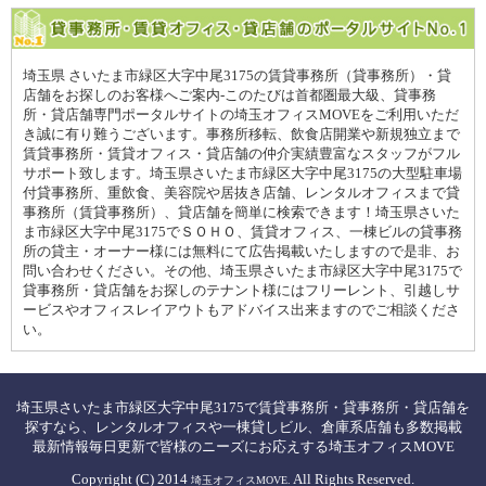
埼玉県 さいたま市緑区大字中尾3175の賃貸事務所（貸事務所）・貸
店舗をお探しのお客様へご案内-このたびは首都圏最大級、貸事務
所・貸店舗専門ポータルサイトの埼玉オフィスMOVEをご利用いただ
き誠に有り難うございます。事務所移転、飲食店開業や新規独立まで
賃貸事務所・賃貸オフィス・貸店舗の仲介実績豊富なスタッフがフル
サポート致します。埼玉県さいたま市緑区大字中尾3175の大型駐車場
付貸事務所、重飲食、美容院や居抜き店舗、レンタルオフィスまで貸
事務所（賃貸事務所）、貸店舗を簡単に検索できます！埼玉県さいた
ま市緑区大字中尾3175でＳＯＨＯ、賃貸オフィス、一棟ビルの貸事務
所の貸主・オーナー様には無料にて広告掲載いたしますので是非、お
問い合わせください。その他、埼玉県さいたま市緑区大字中尾3175で
貸事務所・貸店舗をお探しのテナント様にはフリーレント、引越しサ
ービスやオフィスレイアウトもアドバイス出来ますのでご相談くださ
い。
埼玉県さいたま市緑区大字中尾3175で賃貸事務所・貸事務所・貸店舗を
探すなら、レンタルオフィスや一棟貸しビル、倉庫系店舗も多数掲載
最新情報毎日更新で皆様のニーズにお応えする埼玉オフィスMOVE
Copyright (C) 2014
All Rights Reserved.
埼玉オフィスMOVE.