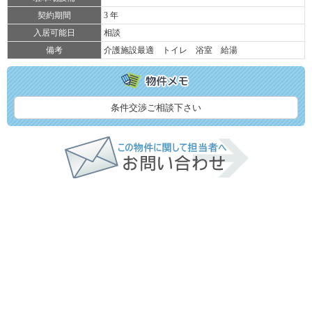
契約期間
3 年
入居可能日
相談
備考
介護施設最適 トイレ 浴室 給湯
条件交渉ご相談下さい