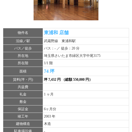
東浦和 店舗
物件名
沿線／駅
武蔵野線 東浦和駅
バス／徒歩
バス：- ／ 徒歩：20 分
所在地
埼玉県さいたま市緑区大字中尾3175
所在階
1/1 階
74 坪
面積
賃料(坪・円)
坪 7,432 円 （総額 550,000 円）
共益費
礼金
1 ヶ月
敷金
保証金
6ヶ月分
竣工年
2003 年
建物構造
木造
駐車場設備
-