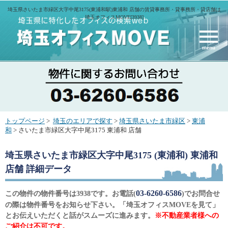
埼玉県さいたま市緑区大字中尾3175(東浦和駅)東浦和 店舗の賃貸事務所・貸事務所・貸店舗は
埼玉オフィスMOVE[3938]
menu
トップページ
>
埼玉のエリアで探す
>
埼玉県さいたま市緑区
>
東浦
和
> さいたま市緑区大字中尾3175 東浦和 店舗
埼玉県さいたま市緑区大字中尾3175 (東浦和) 東浦和
店舗
詳細データ
03-6260-6586
この物件の物件番号は3938です。お電話(
)でお問合せ
の際は物件番号をお知らせ下さい。「埼玉オフィスMOVEを見て」
とお伝えいただくと話がスムーズに進みます。
※不動産業者様への
ご紹介は不可です。