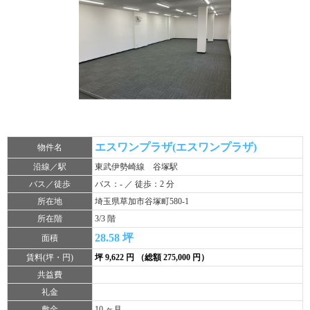
エスワンプラザ(エスワンプラザ)
物件名
沿線／駅
東武伊勢崎線 谷塚駅
バス／徒歩
バス：- ／ 徒歩：2 分
所在地
埼玉県草加市谷塚町580-1
所在階
3/3 階
28.58 坪
面積
賃料(坪・円)
坪 9,622 円 （総額 275,000 円）
共益費
礼金
敷金
10 ヶ月