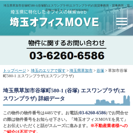
埼玉県草加市谷塚町580-1(谷塚駅)エスワンプラザ(エスワンプラザ)の賃貸事務所・貸事務所・貸
店舗は埼玉オフィスMOVE[4485]
menu
トップページ
>
埼玉のエリアで探す
>
埼玉県草加市
>
谷塚
> 草加市谷塚
町580-1 エスワンプラザ(エスワンプラザ)
埼玉県草加市谷塚町580-1 (谷塚) エスワンプラザ(エ
スワンプラザ)
詳細データ
03-6260-6586
この物件の物件番号は4485です。お電話(
)でお問合せ
の際は物件番号をお知らせ下さい。「埼玉オフィスMOVEを見て」
とお伝えいただくと話がスムーズに進みます。
※不動産業者様への
ご紹介は不可です。