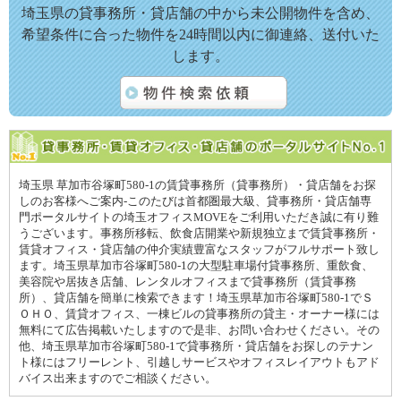
埼玉県の貸事務所・貸店舗の中から未公開物件を含め、
希望条件に合った物件を24時間以内に御連絡、送付いた
します。
埼玉県 草加市谷塚町580-1の賃貸事務所（貸事務所）・貸店舗をお探
しのお客様へご案内-このたびは首都圏最大級、貸事務所・貸店舗専
門ポータルサイトの埼玉オフィスMOVEをご利用いただき誠に有り難
うございます。事務所移転、飲食店開業や新規独立まで賃貸事務所・
賃貸オフィス・貸店舗の仲介実績豊富なスタッフがフルサポート致し
ます。埼玉県草加市谷塚町580-1の大型駐車場付貸事務所、重飲食、
美容院や居抜き店舗、レンタルオフィスまで貸事務所（賃貸事務
所）、貸店舗を簡単に検索できます！埼玉県草加市谷塚町580-1でＳ
ＯＨＯ、賃貸オフィス、一棟ビルの貸事務所の貸主・オーナー様には
無料にて広告掲載いたしますので是非、お問い合わせください。その
他、埼玉県草加市谷塚町580-1で貸事務所・貸店舗をお探しのテナン
ト様にはフリーレント、引越しサービスやオフィスレイアウトもアド
バイス出来ますのでご相談ください。