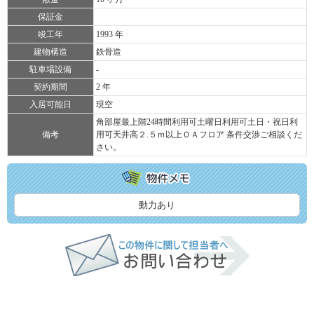
保証金
竣工年
1993 年
建物構造
鉄骨造
駐車場設備
-
契約期間
2 年
入居可能日
現空
角部屋最上階24時間利用可土曜日利用可土日・祝日利
備考
用可天井高２.５ｍ以上ＯＡフロア 条件交渉ご相談くだ
さい。
動力あり