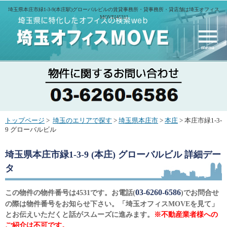
埼玉県本庄市緑1-3-9(本庄駅)グローバルビルの賃貸事務所・貸事務所・貸店舗は埼玉オフィス
MOVE[4531]
menu
トップページ
>
埼玉のエリアで探す
>
埼玉県本庄市
>
本庄
> 本庄市緑1-3-
9 グローバルビル
埼玉県本庄市緑1-3-9 (本庄) グローバルビル
詳細デー
タ
03-6260-6586
この物件の物件番号は4531です。お電話(
)でお問合せ
の際は物件番号をお知らせ下さい。「埼玉オフィスMOVEを見て」
とお伝えいただくと話がスムーズに進みます。
※不動産業者様への
ご紹介は不可です。