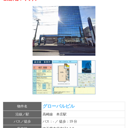
グローバルビル
物件名
沿線／駅
高崎線 本庄駅
バス／徒歩
バス：- ／ 徒歩：19 分