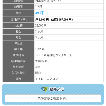
所在地
埼玉県本庄市緑1-3-9
所在階
1/5 階
49 坪
面積
賃料(坪・円)
坪 8,306 円 （総額 407,000 円）
共益費
22,000 円
礼金
2 ヶ月
敷金
3 ヶ月
保証金
竣工年
1992 年
建物構造
ＳＲＣ鉄骨鉄筋コンクリート）
駐車場設備
近隣6600円
契約期間
3 年
入居可能日
即日
備考
トイレ エアコン
条件交渉ご相談下さい