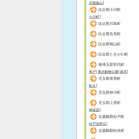
武蔵嵐山
比企郡小川町
小川町
比企郡川島町
比企郡吉見町
比企郡鳩山町
比企郡ときがわ町
南埼玉郡宮代町
和戸
東武動物公園
姫宮
児玉郡美里町
松久
児玉郡神川町
児玉郡上里町
神保原
北葛飾郡杉戸町
杉戸高野台
北葛飾郡松伏町