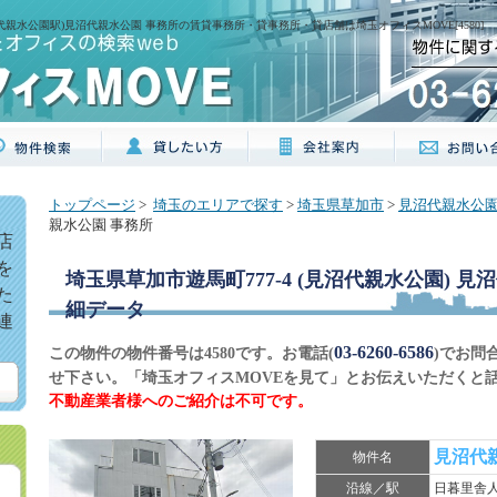
沼代親水公園駅)見沼代親水公園 事務所の賃貸事務所・貸事務所・貸店舗は埼玉オフィスMOVE[4580]
トップページ
>
埼玉のエリアで探す
>
埼玉県草加市
>
見沼代親水公
親水公園 事務所
店
を
埼玉県草加市遊馬町777-4 (見沼代親水公園) 見
た
細データ
連
03-6260-6586
この物件の物件番号は4580です。お電話(
)でお問
せ下さい。「埼玉オフィスMOVEを見て」とお伝えいただくと
不動産業者様へのご紹介は不可です。
見沼代
物件名
沿線／駅
日暮里舎