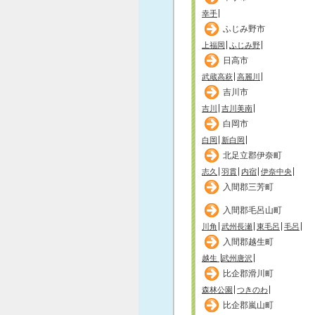
幸手
ふじみ野市
上福岡
ふじみ野
日高市
武蔵高萩
高麗川
吉川市
吉川
吉川美南
白岡市
白岡
新白岡
北足立郡伊奈町
志久
羽貫
内宿
伊奈中央
入間郡三芳町
入間郡毛呂山町
川角
武州長瀬
東毛呂
毛呂
入間郡越生町
越生
武州唐沢
比企郡滑川町
森林公園
つきのわ
比企郡嵐山町