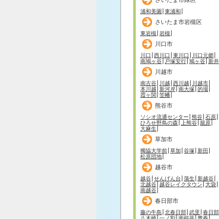
浦和美園
東浦和
さいたま市岩槻区
東岩槻
岩槻
川口市
川口
西川口
東川口
川口元郷
南鳩ヶ谷
戸塚安行
鳩ヶ谷
新井
川越市
南古谷
川越
西川越
川越市
本川越
新河岸
南大塚
的場
霞ヶ関
笠幡
熊谷市
ソシオ流通センター
熊谷
石原
ひろせ野鳥の森
上熊谷
籠原
大麻生
草加市
獨協大学前
草加
谷塚
新田
松原団地
越谷市
越谷
せんげん台
蒲生
新越谷
北越谷
越谷レイクタウン
大袋
南越谷
春日部市
藤の牛島
北春日部
武里
春日部
八木崎
一ノ割
南桜井
豊春