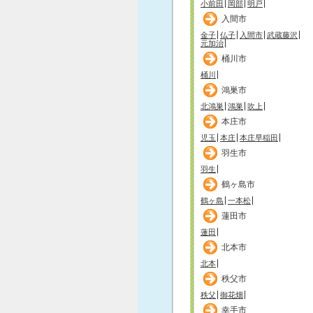
小前田
岡部
明戸
入間市
金子
仏子
入間市
武蔵藤沢
元加治
桶川市
桶川
鴻巣市
北鴻巣
鴻巣
吹上
本庄市
児玉
本庄
本庄早稲田
羽生市
羽生
鶴ヶ島市
鶴ヶ島
一本松
蓮田市
蓮田
北本市
北本
秩父市
秩父
御花畑
幸手市