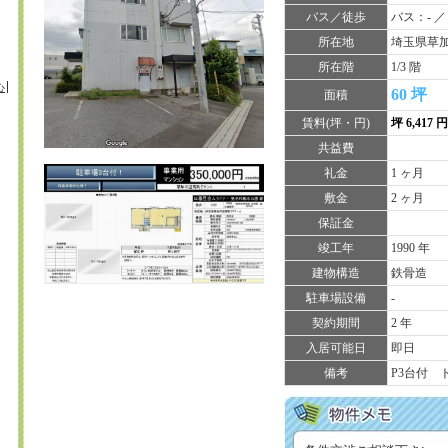
バス／徒歩
バス：- ／
所在地
埼玉県草加
所在階
1/3 階
心
60 坪
面積
賃料(坪・円)
坪 6,417 
共益費
礼金
1 ヶ月
敷金
2 ヶ月
保証金
竣工年
1990 年
建物構造
鉄骨造
駐車場設備
-
契約期間
2 年
入居可能日
即日
備考
P3台付 