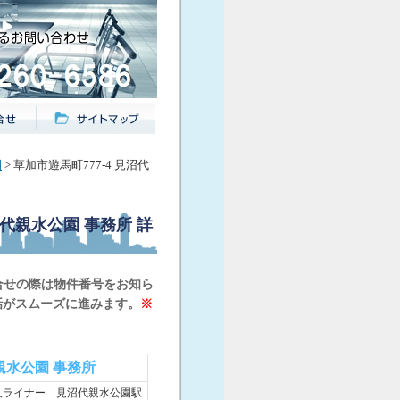
園
> 草加市遊馬町777-4 見沼代
沼代親水公園 事務所
詳
合せの際は物件番号をお知ら
話がスムーズに進みます。
※
親水公園 事務所
人ライナー 見沼代親水公園駅