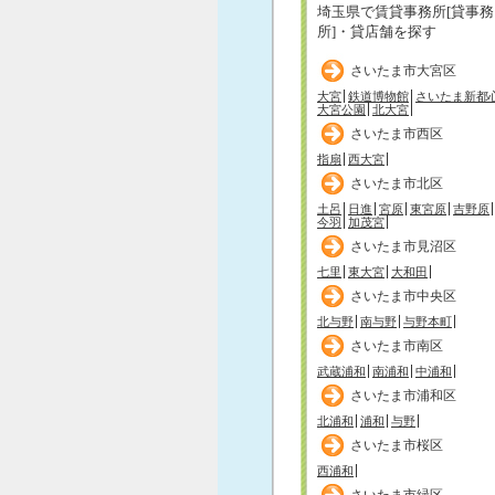
埼玉県で賃貸事務所[貸事務
所]・貸店舗を探す
さいたま市大宮区
大宮
鉄道博物館
さいたま新都
大宮公園
北大宮
さいたま市西区
指扇
西大宮
さいたま市北区
土呂
日進
宮原
東宮原
吉野原
今羽
加茂宮
さいたま市見沼区
七里
東大宮
大和田
さいたま市中央区
北与野
南与野
与野本町
さいたま市南区
武蔵浦和
南浦和
中浦和
さいたま市浦和区
北浦和
浦和
与野
さいたま市桜区
西浦和
さいたま市緑区