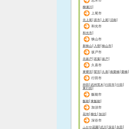
志木市
柳瀬川
上尾市
北上尾
原市
上尾
沼南
和光市
和光市
狭山市
新狭山
入曽
狭山市
坂戸市
北坂戸
若葉
坂戸
久喜市
東鷺宮
鷲宮
久喜
南栗橋
栗橋
行田市
持田
武州荒木
行田市
行田
東行田
飯能市
飯能
東飯能
加須市
花埼
柳生
加須
深谷市
ふかや花園
武川
深谷
永田