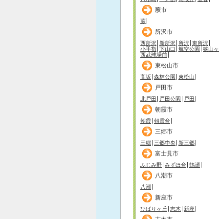
蕨市
蕨
所沢市
西所沢
新所沢
所沢
東所沢
小手指
下山口
航空公園
狭山ヶ
西武球場前
東松山市
高坂
森林公園
東松山
戸田市
北戸田
戸田公園
戸田
朝霞市
朝霞
朝霞台
三郷市
三郷
三郷中央
新三郷
富士見市
ふじみ野
みずほ台
鶴瀬
八潮市
八潮
新座市
ひばりヶ丘
志木
新座