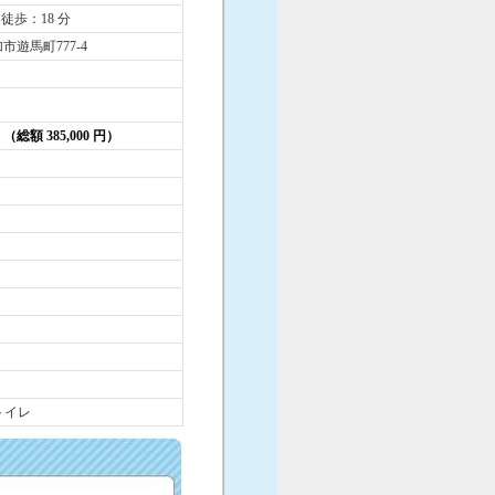
 徒歩：18 分
市遊馬町777-4
円 （総額 385,000 円）
トイレ