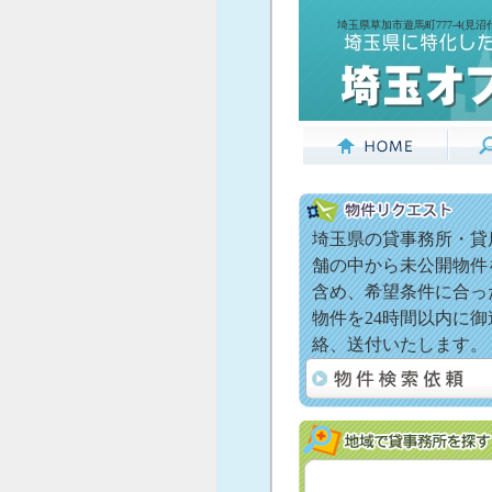
埼玉県草加市遊馬町777-4(見
埼玉県の貸事務所・貸
舗の中から未公開物件
含め、希望条件に合っ
物件を24時間以内に御
絡、送付いたします。