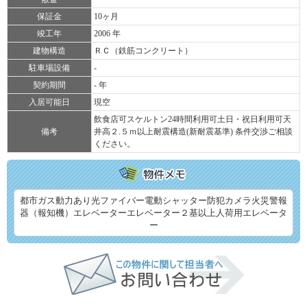
保証金
10ヶ月
竣工年
2006 年
建物構造
ＲＣ（鉄筋コンクリート）
駐車場設備
-
契約期間
- 年
入居可能日
現空
飲食店可スケルトン24時間利用可土日・祝日利用可天
備考
井高２.５ｍ以上耐震構造(新耐震基準) 条件交渉ご相談
ください。
都市ガス動力あり光ファイバー電動シャッター防犯カメラ火災警報
器（報知機）エレベーターエレベーター２基以上人荷用エレベータ
ー