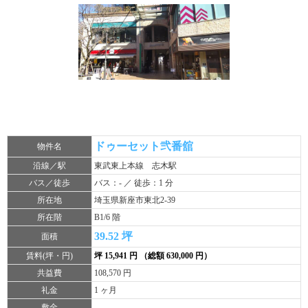
ドゥーセット弐番舘
物件名
沿線／駅
東武東上本線 志木駅
バス／徒歩
バス：- ／ 徒歩：1 分
所在地
埼玉県新座市東北2-39
所在階
B1/6 階
39.52 坪
面積
賃料(坪・円)
坪 15,941 円 （総額 630,000 円）
共益費
108,570 円
礼金
1 ヶ月
敷金