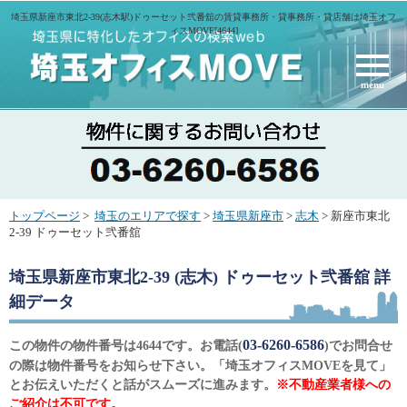
埼玉県新座市東北2-39(志木駅)ドゥーセット弐番舘の賃貸事務所・貸事務所・貸店舗は埼玉オフ
ィスMOVE[4644]
menu
トップページ
>
埼玉のエリアで探す
>
埼玉県新座市
>
志木
> 新座市東北
2-39 ドゥーセット弐番舘
埼玉県新座市東北2-39 (志木) ドゥーセット弐番舘
詳
細データ
03-6260-6586
この物件の物件番号は4644です。お電話(
)でお問合せ
の際は物件番号をお知らせ下さい。「埼玉オフィスMOVEを見て」
とお伝えいただくと話がスムーズに進みます。
※不動産業者様への
ご紹介は不可です。