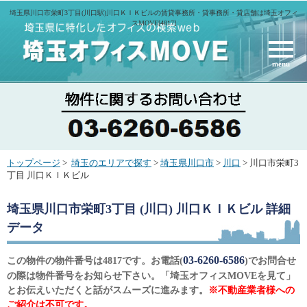
埼玉県川口市栄町3丁目(川口駅)川口ＫＩＫビルの賃貸事務所・貸事務所・貸店舗は埼玉オフィ
スMOVE[4817]
menu
トップページ
>
埼玉のエリアで探す
>
埼玉県川口市
>
川口
> 川口市栄町3
丁目 川口ＫＩＫビル
埼玉県川口市栄町3丁目 (川口) 川口ＫＩＫビル
詳細
データ
03-6260-6586
この物件の物件番号は4817です。お電話(
)でお問合せ
の際は物件番号をお知らせ下さい。「埼玉オフィスMOVEを見て」
とお伝えいただくと話がスムーズに進みます。
※不動産業者様への
ご紹介は不可です。