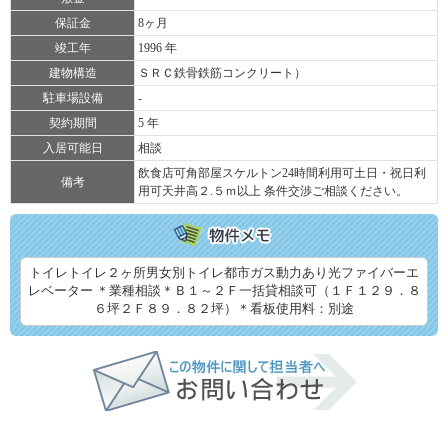
保証金
8ヶ月
竣工年
1996 年
建物構造
ＳＲＣ鉄骨鉄筋コンクリート）
駐車場設備
-
契約期間
5 年
入居可能日
相談
飲食店可角部屋スケルトン24時間利用可土日・祝日利
備考
用可天井高２.５ｍ以上 条件交渉ご相談ください。
トイレトイレ２ヶ所男女別トイレ都市ガス動力あり光ファイバーエ
レベーター ＊業種相談＊Ｂ１～２Ｆ一括貸相談可（１Ｆ１２９．８
６坪２Ｆ８９．８２坪）＊看板使用料：別途