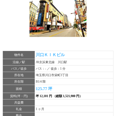
川口ＫＩＫビル
物件名
沿線／駅
JR京浜東北線 川口駅
バス／徒歩
バス：- ／ 徒歩：1 分
所在地
埼玉県川口市栄町3丁目
所在階
B1/4 階
125.77 坪
面積
賃料(坪・円)
坪 12,101 円 （総額 1,521,900 円）
共益費
礼金
1 ヶ月
敷金