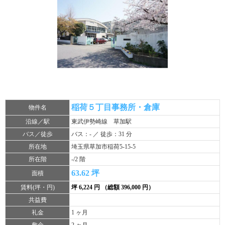
稲荷５丁目事務所・倉庫
物件名
沿線／駅
東武伊勢崎線 草加駅
バス／徒歩
バス：- ／ 徒歩：31 分
所在地
埼玉県草加市稲荷5-15-5
所在階
-/2 階
63.62 坪
面積
賃料(坪・円)
坪 6,224 円 （総額 396,000 円）
共益費
礼金
1 ヶ月
敷金
2 ヶ月