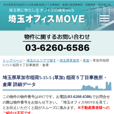
埼玉県草加市稲荷5-15-5(草加駅)稲荷５丁目事務所・倉庫の賃貸事務所・貸事務所・貸店舗は埼
玉オフィスMOVE[4917]
menu
トップページ
>
埼玉のエリアで探す
>
埼玉県草加市
>
草加
> 草加市稲荷
5-15-5 稲荷５丁目事務所・倉庫
埼玉県草加市稲荷5-15-5 (草加) 稲荷５丁目事務所・
倉庫
詳細データ
03-6260-6586
この物件の物件番号は4917です。お電話(
)でお問合せ
の際は物件番号をお知らせ下さい。「埼玉オフィスMOVEを見て」
とお伝えいただくと話がスムーズに進みます。
※不動産業者様への
ご紹介は不可です。