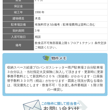
保証金
竣工年
1998 年
建物構造
木造
駐車場設備
有無料空き3台備考：駐車場費用は賃料に含む
契約期間
3 年
入居可能日
相談
飲食店不可角部屋最上階１フロア１テナント 条件交渉
備考
ご相談ください。
収納スペース給湯プロパンガスシャッター雨戸駐車場２台分駐車場
３台分以上 ・当社指定火災保険に加入して頂きます・更新時に更新
事務手数料として新賃料の２０％（別途税）がかかります・口座振
替手数料３３０円（税込）がかかります・図面と現況が異なる場合
は、現況優先とします・飲食不可・引き渡し条件要相談・１階２階
の一棟貸し