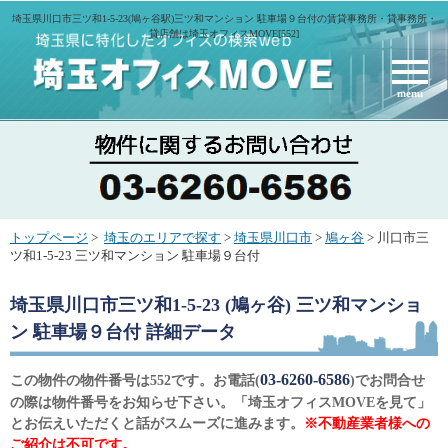
埼玉県川口市三ツ和1-5-23(鳩ヶ谷駅)三ツ和マンション 駐車場９台付の賃貸事務所・貸事務所・
貸店舗は埼玉オフィスMOVE[552]
menu
トップページ
>
埼玉のエリアで探す
>
埼玉県川口市
>
鳩ヶ谷
> 川口市三
ツ和1-5-23 三ツ和マンション 駐車場９台付
埼玉県川口市三ツ和1-5-23 (鳩ヶ谷) 三ツ和マンショ
ン 駐車場９台付
詳細データ
03-6260-6586
この物件の物件番号は552です。お電話(
)でお問合せ
の際は物件番号をお知らせ下さい。「埼玉オフィスMOVEを見て」
とお伝えいただくと話がスムーズに進みます。
※不動産業者様への
ご紹介は不可です。