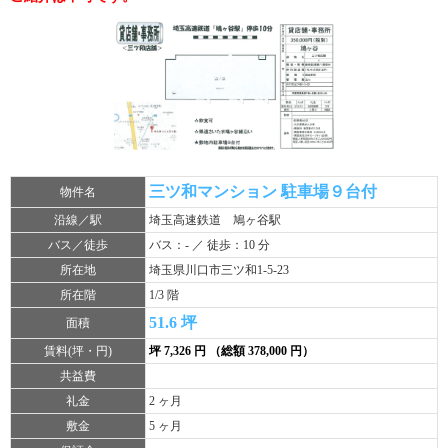
三ツ和マンション 駐車場９台付
物件名
沿線／駅
埼玉高速鉄道 鳩ヶ谷駅
バス／徒歩
バス：- ／ 徒歩：10 分
所在地
埼玉県川口市三ツ和1-5-23
所在階
1/3 階
51.6 坪
面積
賃料(坪・円)
坪 7,326 円 （総額 378,000 円）
共益費
礼金
2 ヶ月
敷金
5 ヶ月