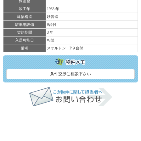
保証金
竣工年
1983 年
建物構造
鉄骨造
駐車場設備
9台付
契約期間
3 年
入居可能日
相談
備考
スケルトン P９台付
条件交渉ご相談下さい