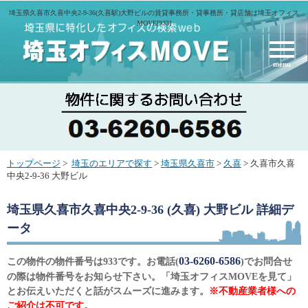
埼玉県久喜市久喜中央2-9-36(久喜駅)大野ビルの賃貸事務所・貸事務所・貸店舗は埼玉オフィス
MOVE[933]
menu
トップページ
>
埼玉のエリアで探す
>
埼玉県久喜市
>
久喜
> 久喜市久喜
中央2-9-36 大野ビル
埼玉県久喜市久喜中央2-9-36 (久喜) 大野ビル
詳細デ
ータ
03-6260-6586
この物件の物件番号は933です。お電話(
)でお問合せ
の際は物件番号をお知らせ下さい。「埼玉オフィスMOVEを見て」
とお伝えいただくと話がスムーズに進みます。
※不動産業者様への
ご紹介は不可です。