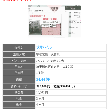
大野ビル
物件名
沿線／駅
宇都宮線 久喜駅
バス／徒歩
バス：- ／ 徒歩：1 分
所在地
埼玉県久喜市久喜中央2-9-36
所在階
1/4 階
54.44 坪
面積
賃料(坪・円)
坪 6,980 円 （総額 380,000 円）
共益費
16,000 円
礼金
2 ヶ月
敷金
4 ヶ月