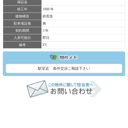
保証金
竣工年
1988 年
建物構造
鉄骨造
駐車場設備
無
契約期間
3 年
入居可能日
即日
備考
EV
駅至近 条件交渉ご相談下さい