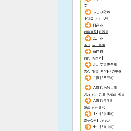
幸手
ふじみ野市
上福岡
ふじみ野
日高市
武蔵高萩
高麗川
吉川市
吉川
吉川美南
白岡市
白岡
新白岡
北足立郡伊奈町
志久
羽貫
内宿
伊奈中央
入間郡三芳町
入間郡毛呂山町
川角
武州長瀬
東毛呂
毛呂
入間郡越生町
越生
武州唐沢
比企郡滑川町
森林公園
つきのわ
比企郡嵐山町