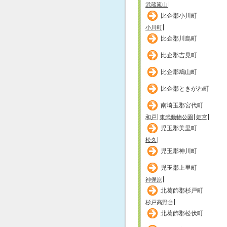
武蔵嵐山
比企郡小川町
小川町
比企郡川島町
比企郡吉見町
比企郡鳩山町
比企郡ときがわ町
南埼玉郡宮代町
和戸
東武動物公園
姫宮
児玉郡美里町
松久
児玉郡神川町
児玉郡上里町
神保原
北葛飾郡杉戸町
杉戸高野台
北葛飾郡松伏町