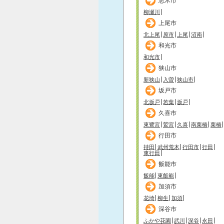
志木市
柳瀬川
上尾市
北上尾
原市
上尾
沼南
和光市
和光市
狭山市
新狭山
入曽
狭山市
坂戸市
北坂戸
若葉
坂戸
久喜市
東鷺宮
鷲宮
久喜
南栗橋
栗橋
行田市
持田
武州荒木
行田市
行田
東行田
飯能市
飯能
東飯能
加須市
花埼
柳生
加須
深谷市
ふかや花園
武川
深谷
永田