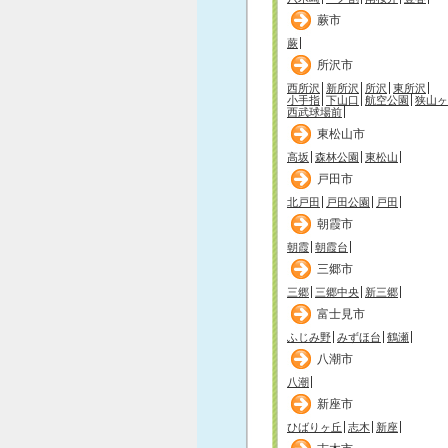
蕨市
蕨
所沢市
西所沢
新所沢
所沢
東所沢
小手指
下山口
航空公園
狭山ヶ
西武球場前
東松山市
高坂
森林公園
東松山
戸田市
北戸田
戸田公園
戸田
朝霞市
朝霞
朝霞台
三郷市
三郷
三郷中央
新三郷
富士見市
ふじみ野
みずほ台
鶴瀬
八潮市
八潮
新座市
ひばりヶ丘
志木
新座