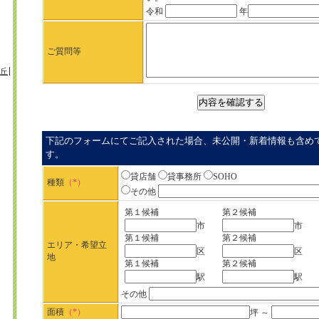
令和
年
ご質問等
丘
下記のフォームにてご記入された場合、未公開・新着情報も含め
す。
貸店舗
貸事務所
SOHO
種類
（*）
その他
第１候補
第２候補
市
市
第１候補
第２候補
エリア・希望立
区
区
地
第１候補
第２候補
駅
駅
その他
面積
（*）
坪 ～