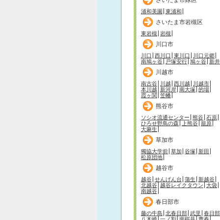
浦和美園
東浦和
さいたま市岩槻区
東岩槻
岩槻
川口市
川口
西川口
東川口
川口元郷
南鳩ヶ谷
戸塚安行
鳩ヶ谷
新井
川越市
南古谷
川越
西川越
川越市
本川越
新河岸
南大塚
的場
霞ヶ関
笠幡
熊谷市
ソシオ流通センター
熊谷
石原
ひろせ野鳥の森
上熊谷
籠原
大麻生
草加市
獨協大学前
草加
谷塚
新田
松原団地
越谷市
越谷
せんげん台
蒲生
新越谷
北越谷
越谷レイクタウン
大袋
南越谷
春日部市
藤の牛島
北春日部
武里
春日部
八木崎
一ノ割
南桜井
豊春