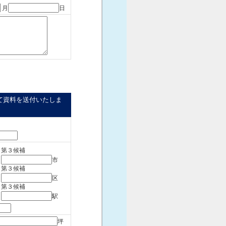
月
日
て資料を送付いたしま
第３候補
市
第３候補
区
第３候補
駅
坪