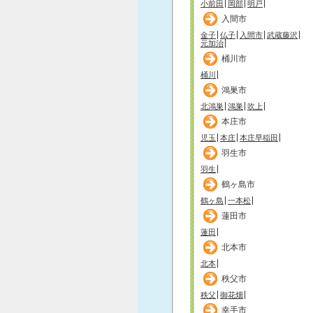
小前田
岡部
明戸
入間市
金子
仏子
入間市
武蔵藤沢
元加治
桶川市
桶川
鴻巣市
北鴻巣
鴻巣
吹上
本庄市
児玉
本庄
本庄早稲田
羽生市
羽生
鶴ヶ島市
鶴ヶ島
一本松
蓮田市
蓮田
北本市
北本
秩父市
秩父
御花畑
幸手市