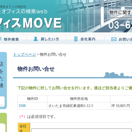
埼玉オフィスMOVE
トップページ
> 物件お問い合せ
店
物件お問い合せ
を
た
連
下記の物件に対してお問い合せを行います。後ほど担当者よりご
物件ID
物件所在地
3508
さいたま市緑区東浦和1-12-5
坪 10,865 円
（*）
は必須項目です。
会社
名