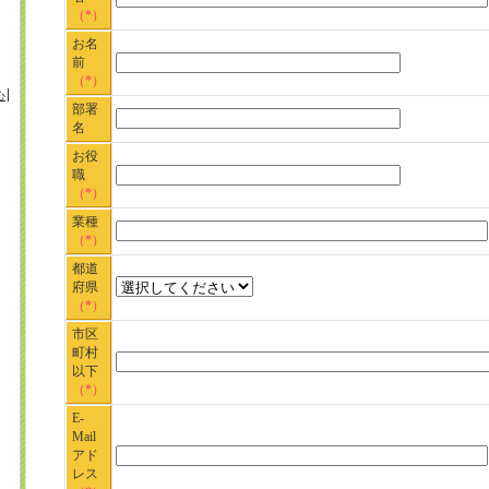
（*）
お名
前
（*）
心
部署
名
お役
職
（*）
業種
（*）
都道
府県
（*）
市区
町村
以下
（*）
E-
Mail
アド
レス