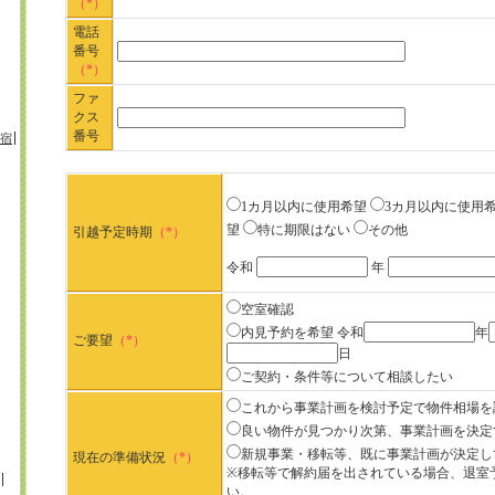
（*）
電話
番号
（*）
ファ
クス
番号
宿
1カ月以内に使用希望
3カ月以内に使用
望
特に期限はない
その他
引越予定時期
（*）
令和
年
空室確認
内見予約を希望
令和
年
ご要望
（*）
日
ご契約・条件等について相談したい
これから事業計画を検討予定で物件相場を
良い物件が見つかり次第、事業計画を決定
新規事業・移転等、既に事業計画が決定し
現在の準備状況
（*）
※移転等で解約届を出されている場合、退室
い。