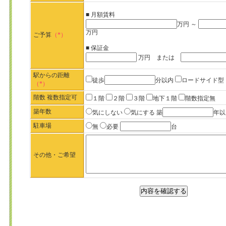
■ 月額賃料
万円 ～
万円
ご予算
（*）
■ 保証金
万円 または
駅からの距離
徒歩
分以内
ロードサイド型
（*）
階数 複数指定可
１階
２階
３階
地下１階
階数指定無
築年数
気にしない
気にする
築
年以
駐車場
無
必要
台
その他・ご希望