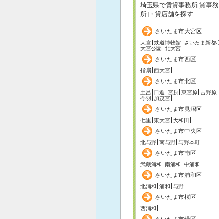
埼玉県で賃貸事務所[貸事務
所]・貸店舗を探す
さいたま市大宮区
大宮
鉄道博物館
さいたま新都
大宮公園
北大宮
さいたま市西区
指扇
西大宮
さいたま市北区
土呂
日進
宮原
東宮原
吉野原
今羽
加茂宮
さいたま市見沼区
七里
東大宮
大和田
さいたま市中央区
北与野
南与野
与野本町
さいたま市南区
武蔵浦和
南浦和
中浦和
さいたま市浦和区
北浦和
浦和
与野
さいたま市桜区
西浦和
さいたま市緑区