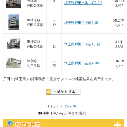
136.12
埼京線
8
坪
埼玉県戸田市氷川町2-9-6
戸田公園駅
-
3,967
58.27
JR埼京線
-
坪
埼玉県戸田市中町2-18
戸田公園駅
12
6,607
42
JR埼京線
-
坪
埼玉県戸田市下前1丁目
戸田公園駅
11
8,800
136.1
埼京線
-
坪
埼玉県戸田市笹目4-28-1
北戸田駅
22
5,952
戸田市(埼玉県)の貸事務所・賃貸オフィスの検索結果を表示中です。
1
|
2
|
3
Next≫
90
件中 1件から30件まで表示