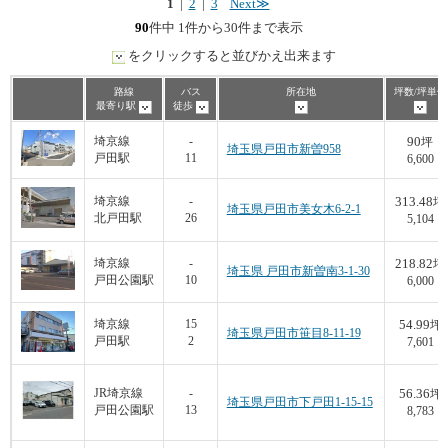
1
|
2
|
3
Next≫
90
件中 1件から30件まで表示
をクリックすると並びかえ出来ます
路線
バス
所在地
坪数/坪単価
最寄り駅
徒歩
90
埼京線
-
坪
埼玉県戸田市新曽958
戸田駅
11
6,600
313.48
埼京線
-
坪
埼玉県戸田市美女木6-2-1
北戸田駅
26
5,104
218.82
埼京線
-
坪
埼玉県 戸田市新曽南3-1-30
戸田公園駅
10
6,000
54.99
埼京線
15
坪
埼玉県戸田市笹目8-11-19
戸田駅
2
7,601
56.36
JR埼京線
-
坪
埼玉県戸田市下戸田1-15-15
戸田公園駅
13
8,783