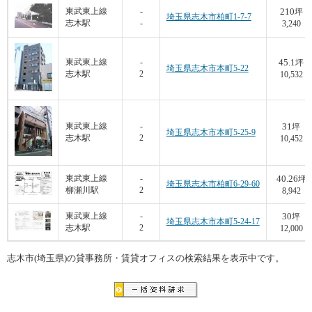
210
東武東上線
-
坪
埼玉県志木市柏町1-7-7
志木駅
-
3,240
45.1
東武東上線
-
坪
埼玉県志木市本町5-22
志木駅
2
10,532
31
東武東上線
-
坪
埼玉県志木市本町5-25-9
志木駅
2
10,452
40.26
東武東上線
-
坪
埼玉県志木市柏町6-29-60
柳瀬川駅
2
8,942
30
東武東上線
-
坪
埼玉県志木市本町5-24-17
志木駅
2
12,000
志木市(埼玉県)の貸事務所・賃貸オフィスの検索結果を表示中です。