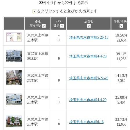
22
件中 1件から22件まで表示
をクリックすると並びかえ出来ます
路線
バス
所在地
坪数/坪単価
最寄り駅
徒歩
19.56
東武東上本線
-
坪
埼玉県志木市本町5-20-15
志木駅
11
22,664
39.1
東武東上本線
-
坪
埼玉県志木市本町4-4-20
志木駅
9
11,253
141.5
東武東上本線
-
坪
埼玉県志木市本町5-22-29
志木駅
9
7,580
35.09
東武東上本線
-
坪
埼玉県志木市本町4-4-20
志木駅
11
9,404
33.73
東武東上本線
-
坪
埼玉県志木市本町6-18
志木駅
8
12,066