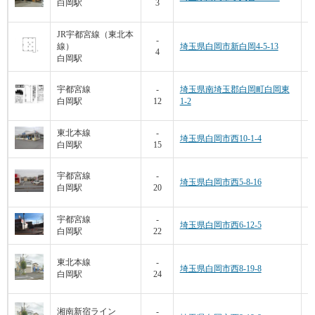
白岡駅
3
JR宇都宮線（東北本
-
線）
埼玉県白岡市新白岡4-5-13
4
白岡駅
3
宇都宮線
-
埼玉県南埼玉郡白岡町白岡東
白岡駅
12
1-2
東北本線
-
埼玉県白岡市西10-1-4
白岡駅
15
宇都宮線
-
埼玉県白岡市西5-8-16
白岡駅
20
宇都宮線
-
埼玉県白岡市西6-12-5
白岡駅
22
1
東北本線
-
埼玉県白岡市西8-19-8
白岡駅
24
湘南新宿ライン
-