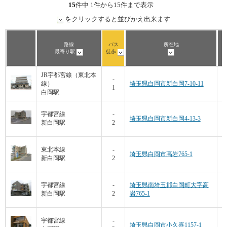
15
件中 1件から15件まで表示
をクリックすると並びかえ出来ます
坪
路線
バス
所在地
最寄り駅
徒歩
JR宇都宮線（東北本
4
-
線）
埼玉県白岡市新白岡7-10-11
1
白岡駅
宇都宮線
-
埼玉県白岡市新白岡4-13-3
新白岡駅
2
東北本線
-
埼玉県白岡市高岩765-1
新白岡駅
2
宇都宮線
-
埼玉県南埼玉郡白岡町大字高
新白岡駅
2
岩765-1
宇都宮線
-
埼玉県白岡市小久喜1157-1