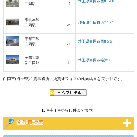
埼玉県白岡市西8-19-8
白岡駅
24
東北本線
-
埼玉県白岡市西7-10-1
白岡駅
26
宇都宮線
-
埼玉県白岡市西8-5-5
白岡駅
27
1
宇都宮線
-
埼玉県白岡市篠津38-6
新白岡駅
29
白岡市(埼玉県)の貸事務所・賃貸オフィスの検索結果を表示中です。
15
件中 1件から15件まで表示