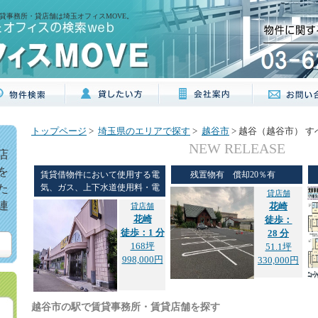
貸事務所・貸店舗は埼玉オフィスMOVE。
トップページ
>
埼玉県のエリアで探す
>
越谷市
> 越谷（越谷市） 
NEW RELEASE
店
を
賃貸借物件において使用する電
残置物有 償却20％有
た
気、ガス、上下水道使用料・電
貸店舗
連
貸店舗
花崎
花崎
徒歩：
徒歩：1 分
28 分
168坪
51.1坪
998,000円
330,000円
越谷市の駅で賃貸事務所・賃貸店舗を探す