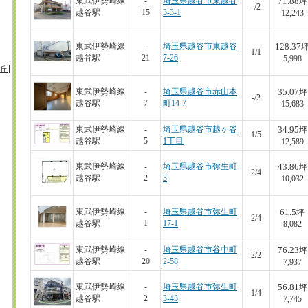
71.88
東武伊勢崎線
-
埼玉県越谷市東越谷
坪
-/2
越谷駅
15
3-3-1
12,243
128.37
東武伊勢崎線
-
埼玉県越谷市東越谷
1/1
越谷駅
21
7-26
5,998
丘
35.07
東武伊勢崎線
-
埼玉県越谷市赤山本
坪
-/2
越谷駅
7
町14-7
15,683
34.95
東武伊勢崎線
-
埼玉県越谷市越ヶ谷
坪
1/5
越谷駅
5
1丁目
12,589
43.86
東武伊勢崎線
-
埼玉県越谷市弥生町
坪
2/4
越谷駅
2
3
10,032
61.5
東武伊勢崎線
-
埼玉県越谷市弥生町
坪
2/4
越谷駅
1
17-1
8,082
76.23
東武伊勢崎線
-
埼玉県越谷市谷中町
坪
2/2
越谷駅
20
2-58
7,937
56.81
東武伊勢崎線
-
埼玉県越谷市弥生町
坪
1/4
越谷駅
2
3-43
7,745