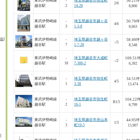
56.21
東武伊勢崎線
-
埼玉県越谷市弥生町
坪
2/6
越谷駅
2
14-20
8,800
50.79
東武伊勢崎線
-
埼玉県越谷市越ヶ谷
坪
4/6
越谷駅
3
1-3-8
8,663
宿
58.49
東武伊勢崎線
-
埼玉県越谷市越ヶ谷
坪
-/3
越谷駅
7
1-7-20
8,548
109.51
東武伊勢崎線
-
埼玉県越谷市大成町
-/2
越谷駅
18
7-300-2
6,392
34.51
東武伊勢崎線
-
埼玉県越谷市弥生町
坪
4/5
越谷駅
1
3-38
13,474
104.22
東武伊勢崎線
-
埼玉県越谷市弥生町
B1/5
越谷駅
2
16-1
6,799
44.95
東武伊勢崎線
-
埼玉県越谷市赤山本
坪
1/3
越谷駅
3
町19-5
15,907