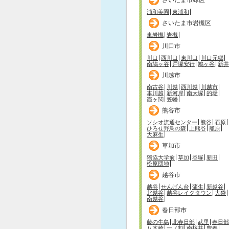
浦和美園
東浦和
さいたま市岩槻区
東岩槻
岩槻
川口市
川口
西川口
東川口
川口元郷
南鳩ヶ谷
戸塚安行
鳩ヶ谷
新井
川越市
南古谷
川越
西川越
川越市
本川越
新河岸
南大塚
的場
霞ヶ関
笠幡
熊谷市
ソシオ流通センター
熊谷
石原
ひろせ野鳥の森
上熊谷
籠原
大麻生
草加市
獨協大学前
草加
谷塚
新田
松原団地
越谷市
越谷
せんげん台
蒲生
新越谷
北越谷
越谷レイクタウン
大袋
南越谷
春日部市
藤の牛島
北春日部
武里
春日部
八木崎
一ノ割
南桜井
豊春