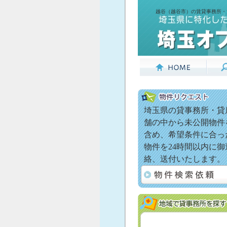
越谷（越谷市）の賃貸事務所・
埼玉県の貸事務所・貸
舗の中から未公開物件
含め、希望条件に合っ
物件を24時間以内に御
絡、送付いたします。