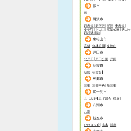
蕨市
蕨
所沢市
西所沢
新所沢
所沢
東所沢
小手指
下山口
航空公園
狭山ヶ
西武球場前
東松山市
高坂
森林公園
東松山
戸田市
北戸田
戸田公園
戸田
朝霞市
朝霞
朝霞台
三郷市
三郷
三郷中央
新三郷
富士見市
ふじみ野
みずほ台
鶴瀬
八潮市
八潮
新座市
ひばりヶ丘
志木
新座