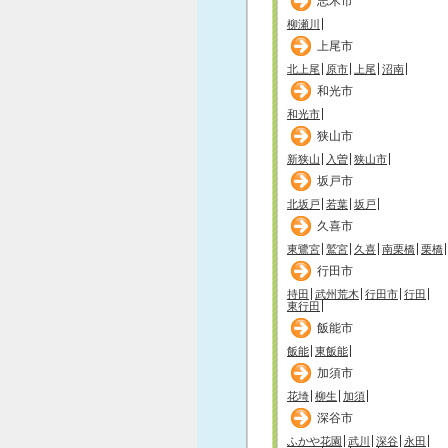
志木市
柳瀬川
上尾市
北上尾
原市
上尾
沼南
和光市
和光市
狭山市
新狭山
入曽
狭山市
坂戸市
北坂戸
若葉
坂戸
久喜市
東鷺宮
鷲宮
久喜
南栗橋
栗橋
行田市
持田
武州荒木
行田市
行田
東行田
飯能市
飯能
東飯能
加須市
花埼
柳生
加須
深谷市
ふかや花園
武川
深谷
永田