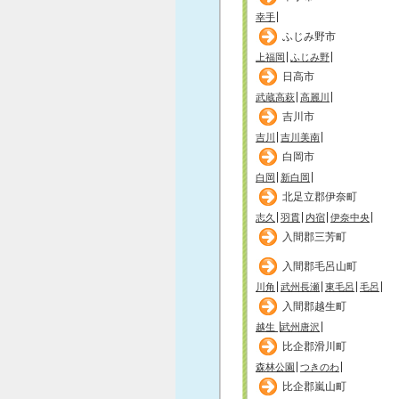
幸手
ふじみ野市
上福岡
ふじみ野
日高市
武蔵高萩
高麗川
吉川市
吉川
吉川美南
白岡市
白岡
新白岡
北足立郡伊奈町
志久
羽貫
内宿
伊奈中央
入間郡三芳町
入間郡毛呂山町
川角
武州長瀬
東毛呂
毛呂
入間郡越生町
越生
武州唐沢
比企郡滑川町
森林公園
つきのわ
比企郡嵐山町