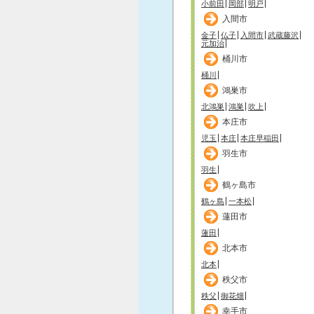
小前田
岡部
明戸
入間市
金子
仏子
入間市
武蔵藤沢
元加治
桶川市
桶川
鴻巣市
北鴻巣
鴻巣
吹上
本庄市
児玉
本庄
本庄早稲田
羽生市
羽生
鶴ヶ島市
鶴ヶ島
一本松
蓮田市
蓮田
北本市
北本
秩父市
秩父
御花畑
幸手市