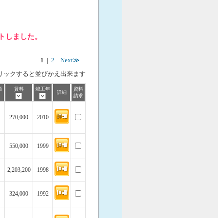
ットしました。
1
|
2
Next≫
リックすると並びかえ出来ます
価
賃料
竣工年
資料
詳細
請求
270,000
2010
550,000
1999
2,203,200
1998
324,000
1992