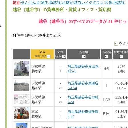
越谷
/
せんげん台
/
蒲生
/
新越谷
/
北越谷
/
越谷レイクタウン
/
大袋
/
南越谷
越谷（越谷市）
の貸事務所・賃貸オフィス・貸店舗
越谷（越谷市）のすべてのデータが 41 件ヒ
心
41
件中 1件から30件まで表示
をク
路線
バス
所在地
所在階
坪数/坪単
最寄り駅
徒歩
30
伊勢崎線
-
埼玉県越谷市赤山本
坪
6/6
越谷駅
1
町5-2
9,000
46.86
伊勢崎線
-
埼玉県越谷市東越谷
坪
1
越谷駅
20
3-17-4
11,737
339.4
伊勢崎線
-
埼玉県越谷市谷中町
坪
1-2/2
越谷駅
20
2-58
6,491
61.86
東武
-
埼玉県越谷市弥生町
坪
B1/4
越谷駅
3
3-37
5,238