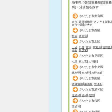
埼玉県で賃貸事務所[貸事務
所]・貸店舗を探す
さいたま市大宮区
大宮
鉄道博物館
さいたま新都
大宮公園
北大宮
さいたま市西区
指扇
西大宮
さいたま市北区
土呂
日進
宮原
東宮原
吉野原
今羽
加茂宮
さいたま市見沼区
七里
東大宮
大和田
さいたま市中央区
北与野
南与野
与野本町
さいたま市南区
武蔵浦和
南浦和
中浦和
さいたま市浦和区
北浦和
浦和
与野
さいたま市桜区
西浦和
さいたま市緑区