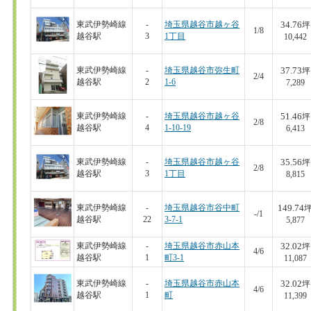
34.76
東武伊勢崎線
-
埼玉県越谷市越ヶ谷
坪
1/8
越谷駅
3
1丁目
10,442
37.73
東武伊勢崎線
-
埼玉県越谷市弥生町
坪
2/4
越谷駅
2
1-6
7,289
51.46
東武伊勢崎線
-
埼玉県越谷市越ヶ谷
坪
2/8
越谷駅
4
1-10-19
6,413
35.56
東武伊勢崎線
-
埼玉県越谷市越ヶ谷
坪
2/8
越谷駅
3
1丁目
8,815
149.74
東武伊勢崎線
-
埼玉県越谷市谷中町
-/1
越谷駅
22
3-7-1
5,877
32.02
東武伊勢崎線
-
埼玉県越谷市赤山本
坪
4/6
越谷駅
1
町3-1
11,087
32.02
東武伊勢崎線
-
埼玉県越谷市赤山本
坪
4/6
越谷駅
1
町
11,399