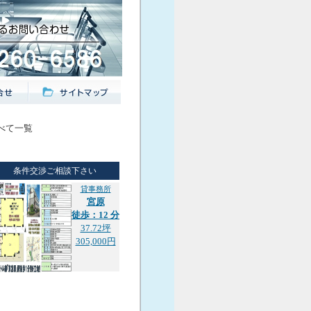
すべて一覧
条件交渉ご相談下さい
貸事務所
宮原
徒歩：12 分
37.72坪
305,000円