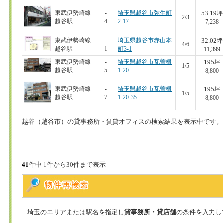
53.19
東武伊勢崎線
-
埼玉県越谷市弥生町
坪
2/3
越谷駅
4
2-17
7,238
32.02
東武伊勢崎線
-
埼玉県越谷市赤山本
坪
4/6
越谷駅
1
町3-1
11,399
195
東武伊勢崎線
-
埼玉県越谷市瓦曽根
坪
1/5
越谷駅
5
1-20
8,800
195
東武伊勢崎線
-
埼玉県越谷市瓦曽根
坪
1/5
越谷駅
7
1-20-35
8,800
越谷（越谷市）の貸事務所・賃貸オフィスの検索結果を表示中です。
41
件中 1件から30件まで表示
埼玉のエリアまたは駅名を指定し
貸事務所・貸店舗
の条件を入力し