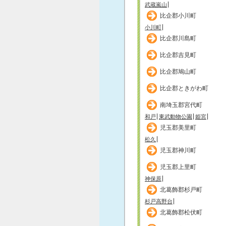
武蔵嵐山
比企郡小川町
小川町
比企郡川島町
比企郡吉見町
比企郡鳩山町
比企郡ときがわ町
南埼玉郡宮代町
和戸
東武動物公園
姫宮
児玉郡美里町
松久
児玉郡神川町
児玉郡上里町
神保原
北葛飾郡杉戸町
杉戸高野台
北葛飾郡松伏町