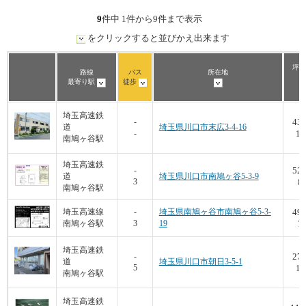
9
件中 1件から9件まで表示
をクリックすると並びかえ出来ます
坪数
路線
バス
所在地
最寄り駅
徒歩
埼玉高速鉄
43.
-
道
埼玉県川口市末広3-4-16
-
10
南鳩ヶ谷駅
埼玉高速鉄
52.
-
道
埼玉県川口市南鳩ヶ谷5-3-9
3
8,
南鳩ヶ谷駅
49.
埼玉高速線
-
埼玉県南鳩ヶ谷市南鳩ヶ谷5-3-
南鳩ヶ谷駅
3
19
7,
埼玉高速鉄
27.
-
道
埼玉県川口市朝日3-5-1
5
11
南鳩ヶ谷駅
埼玉高速鉄