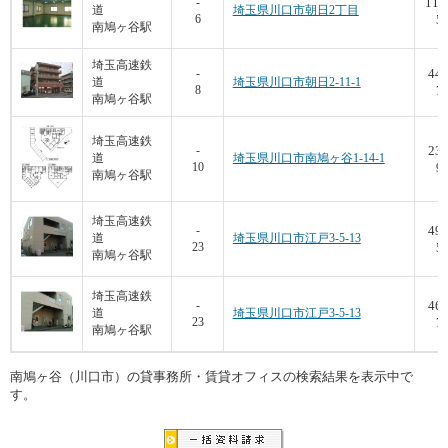
112
-
道
埼玉県川口市朝日2丁目
6
5,
南鳩ヶ谷駅
埼玉高速鉄
44.
-
道
埼玉県川口市朝日2-11-1
8
7,
南鳩ヶ谷駅
埼玉高速鉄
235
-
道
埼玉県川口市南鳩ヶ谷1-14-1
10
9,
南鳩ヶ谷駅
埼玉高速鉄
49.
-
道
埼玉県川口市江戸3-5-13
23
5,
南鳩ヶ谷駅
埼玉高速鉄
46.
-
道
埼玉県川口市江戸3-5-13
23
7,
南鳩ヶ谷駅
南鳩ヶ谷（川口市）の貸事務所・賃貸オフィスの検索結果を表示中で
す。