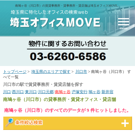
南鳩ヶ谷（川口市）の賃貸事務所・貸事務所・貸店舗は埼玉オフィスMOVE。
menu
トップページ
>
埼玉県のエリアで探す
>
川口市
> 南鳩ヶ谷（川口市） す
べて一覧
川口市の駅で賃貸事務所・賃貸店舗を探す
川口
/
西川口
/
東川口
/
川口元郷
/
南鳩ヶ谷
/
戸塚安行
/
鳩ヶ谷
/
新井宿
南鳩ヶ谷（川口市）
の貸事務所・賃貸オフィス・貸店舗
南鳩ヶ谷（川口市）のすべてのデータが 9 件ヒットしました。