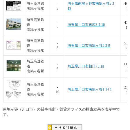
49.
埼玉高速線
-
埼玉県南鳩ヶ谷市南鳩ヶ谷5-3-
南鳩ヶ谷駅
3
19
7,
埼玉高速鉄
43.
-
道
埼玉県川口市末広3-4-16
-
10
南鳩ヶ谷駅
埼玉高速鉄
52.
-
道
埼玉県川口市南鳩ヶ谷5-3-9
3
8,
南鳩ヶ谷駅
埼玉高速鉄
112
-
道
埼玉県川口市朝日2丁目
6
5,
南鳩ヶ谷駅
埼玉高速鉄
235
-
道
埼玉県川口市南鳩ヶ谷1-14-1
10
9,
南鳩ヶ谷駅
南鳩ヶ谷（川口市）の貸事務所・賃貸オフィスの検索結果を表示中で
す。