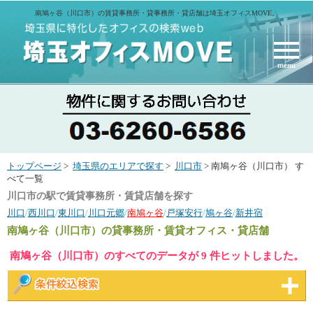
南鳩ヶ谷（川口市）の賃貸事務所・貸事務所・貸店舗は埼玉オフィスMOVE。
menu
トップページ
>
埼玉県のエリアで探す
>
川口市
> 南鳩ヶ谷（川口市） す
べて一覧
川口市の駅で賃貸事務所・賃貸店舗を探す
川口
/
西川口
/
東川口
/
川口元郷
/
南鳩ヶ谷
/
戸塚安行
/
鳩ヶ谷
/
新井宿
南鳩ヶ谷（川口市）
の貸事務所・賃貸オフィス・貸店舗
南鳩ヶ谷（川口市）のすべてのデータが 9 件ヒットしました。