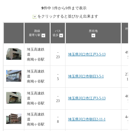
9
件中 1件から9件まで表示
をクリックすると並びかえ出来ます
坪数
路線
バス
所在地
最寄り駅
徒歩
埼玉高速鉄
49.
-
道
埼玉県川口市江戸3-5-13
23
5,
南鳩ヶ谷駅
埼玉高速鉄
27.
-
道
埼玉県川口市朝日3-5-1
5
11
南鳩ヶ谷駅
埼玉高速鉄
46.
-
道
埼玉県川口市江戸3-5-13
23
7,
南鳩ヶ谷駅
埼玉高速鉄
44.
-
道
埼玉県川口市朝日2-11-1
8
7,
南鳩ヶ谷駅