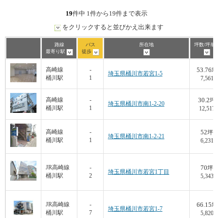
19
件中 1件から19件まで表示
をクリックすると並びかえ出来ます
路線
バス
所在地
坪数/坪単
最寄り駅
徒歩
53.76
高崎線
-
坪
埼玉県桶川市若宮1-5
桶川駅
1
7,561
30.2
高崎線
-
坪
埼玉県桶川市南1-2-20
桶川駅
1
12,517
52
高崎線
-
坪
埼玉県桶川市南1-2-21
桶川駅
1
6,231
70
JR高崎線
-
坪
埼玉県桶川市若宮1丁目
桶川駅
2
5,343
66.15
JR高崎線
-
坪
埼玉県桶川市若宮1-7
桶川駅
7
5,820