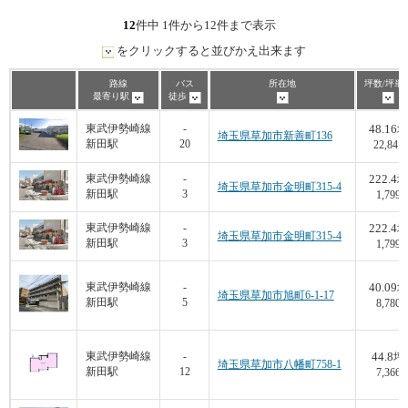
12
件中 1件から12件まで表示
をクリックすると並びかえ出来ます
路線
バス
所在地
坪数/坪単
最寄り駅
徒歩
48.16
東武伊勢崎線
-
坪
埼玉県草加市新善町136
新田駅
20
22,841
222.4
東武伊勢崎線
-
坪
埼玉県草加市金明町315-4
新田駅
3
1,799
222.4
東武伊勢崎線
-
坪
埼玉県草加市金明町315-4
新田駅
3
1,799
40.09
東武伊勢崎線
-
坪
埼玉県草加市旭町6-1-17
新田駅
5
8,780
44.8
東武伊勢崎線
-
坪
埼玉県草加市八幡町758-1
新田駅
12
7,366