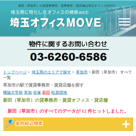
新田（草加市）の賃貸事務所・貸事務所・貸店舗は埼玉オフィスMOVE。
menu
トップページ
>
埼玉県のエリアで探す
>
草加市
> 新田（草加市） すべて
一覧
草加市の駅で賃貸事務所・賃貸店舗を探す
獨協大学前
/
草加
/
谷塚
/
新田
/
松原団地
新田（草加市）
の貸事務所・賃貸オフィス・貸店舗
新田（草加市）のすべてのデータが 12 件ヒットしました。