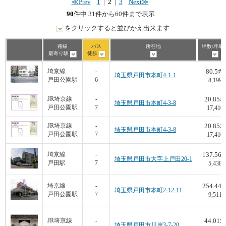
≪Prev
1
|
2
|
3
Next≫
90
件中 31件から60件まで表示
をクリックすると並びかえ出来ます
路線
バス
所在地
坪数/坪単
最寄り駅
徒歩
80.5
埼京線
-
坪
埼玉県戸田市本町4-1-1
戸田公園駅
6
8,199
20.85
JR埼京線
-
坪
埼玉県戸田市本町4-3-8
戸田公園駅
7
17,410
20.85
JR埼京線
-
坪
埼玉県戸田市本町4-3-8
戸田公園駅
7
17,410
137.56
埼京線
-
埼玉県戸田市大字上戸田20-1
戸田駅
7
5,438
254.44
埼京線
-
埼玉県戸田市本町2-12-11
戸田公園駅
7
9,511
44.01
JR埼京線
-
坪
埼玉県戸田市川岸3-7-20