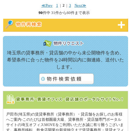
≪Prev
1
|
2
|
3
Next≫
90
件中 31件から60件まで表示
埼玉県の貸事務所・貸店舗の中から未公開物件を含め、
希望条件に合った物件を24時間以内に御連絡、送付いた
します。
戸田市(埼玉県)の賃貸事務所（貸事務所）・貸店舗をお探しのお客様
へご案内-このたびは首都圏最大級、貸事務所・貸店舗専門ポータル
サイトの埼玉オフィスMOVEをご利用いただき誠に有り難うございま
す。事務所移転、飲食店開業や新規独立まで賃貸事務所・賃貸オフィ