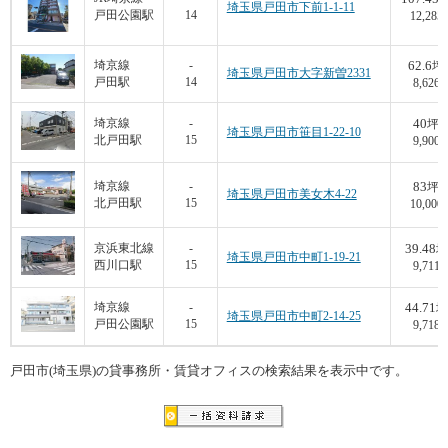
埼玉県戸田市下前1-1-11
戸田公園駅
14
12,285
62.6
埼京線
-
坪
埼玉県戸田市大字新曽2331
戸田駅
14
8,626
40
埼京線
-
坪
埼玉県戸田市笹目1-22-10
北戸田駅
15
9,900
83
埼京線
-
坪
埼玉県戸田市美女木4-22
北戸田駅
15
10,000
39.48
京浜東北線
-
坪
埼玉県戸田市中町1-19-21
西川口駅
15
9,711
44.71
埼京線
-
坪
埼玉県戸田市中町2-14-25
戸田公園駅
15
9,718
戸田市(埼玉県)の貸事務所・賃貸オフィスの検索結果を表示中です。