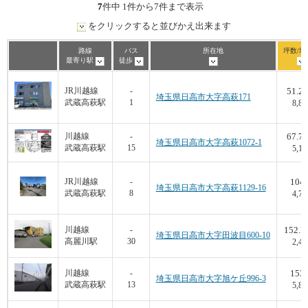
7
件中 1件から7件まで表示
をクリックすると並びかえ出来ます
路線
バス
所在地
坪数/坪
最寄り駅
徒歩
51.24
JR川越線
-
埼玉県日高市大字高萩171
武蔵高萩駅
1
8,80
67.75
川越線
-
埼玉県日高市大字高萩1072-1
武蔵高萩駅
15
5,16
104
JR川越線
-
埼玉県日高市大字高萩1129-16
武蔵高萩駅
8
4,76
152.7
川越線
-
埼玉県日高市大字田波目600-10
高麗川駅
30
2,48
153
川越線
-
埼玉県日高市大字旭ケ丘996-3
武蔵高萩駅
13
5,88