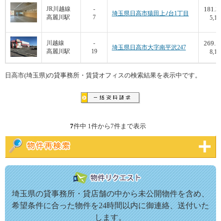
181.3
JR川越線
-
埼玉県日高市猿田上ﾉ台1丁目
高麗川駅
7
5,15
269.1
川越線
-
埼玉県日高市大字南平沢247
高麗川駅
19
8,17
日高市(埼玉県)の貸事務所・賃貸オフィスの検索結果を表示中です。
7
件中 1件から7件まで表示
埼玉県の貸事務所・貸店舗の中から未公開物件を含め、
希望条件に合った物件を24時間以内に御連絡、送付いた
します。