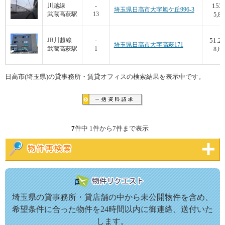
153
川越線
-
埼玉県日高市大字旭ケ丘996-3
武蔵高萩駅
13
5,88
51.24
JR川越線
-
埼玉県日高市大字高萩171
武蔵高萩駅
1
8,80
日高市(埼玉県)の貸事務所・賃貸オフィスの検索結果を表示中です。
7
件中 1件から7件まで表示
埼玉県の貸事務所・貸店舗の中から未公開物件を含め、
希望条件に合った物件を24時間以内に御連絡、送付いた
します。