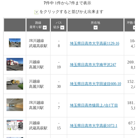
7
件中 1件から7件まで表示
をクリックすると並びかえ出来ます
路線
バス
所在地
坪数/坪
最寄り駅
徒歩
104
JR川越線
-
埼玉県日高市大字高萩1129-16
武蔵高萩駅
8
4,76
269.1
川越線
-
埼玉県日高市大字南平沢247
高麗川駅
19
8,17
152.7
川越線
-
埼玉県日高市大字田波目600-10
高麗川駅
30
2,48
181.3
JR川越線
-
埼玉県日高市猿田上ﾉ台1丁目
高麗川駅
7
5,15
67.75
川越線
-
埼玉県日高市大字高萩1072-1
武蔵高萩駅
15
5,16