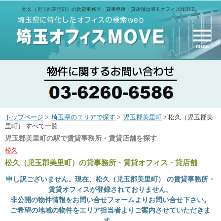
松久（児玉郡美里町）の賃貸事務所・貸事務所・貸店舗は埼玉オフィスMOVE。
menu
トップページ
>
埼玉県のエリアで探す
>
児玉郡美里町
> 松久（児玉郡美
里町） すべて一覧
児玉郡美里町の駅で賃貸事務所・賃貸店舗を探す
松久
松久（児玉郡美里町）
の貸事務所・賃貸オフィス・貸店舗
申し訳ございません。現在、松久（児玉郡美里町） の賃貸事務所・
賃貸オフィスが登録されておりません。
非公開の物件情報をお問い合せフォームよりお問い合せ下さい。
ご希望の地域の物件をエリア担当者よりご案内させていただきま
す。