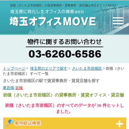
岩槻（さいたま市岩槻区）の賃貸事務所・貸事務所・貸店舗は埼玉オフィスMOVE。
menu
トップページ
>
埼玉県のエリアで探す
>
さいたま市岩槻区
> 岩槻（さい
たま市岩槻区） すべて一覧
さいたま市岩槻区の駅で賃貸事務所・賃貸店舗を探す
東岩槻
/
岩槻
岩槻（さいたま市岩槻区）
の貸事務所・賃貸オフィス・貸店舗
岩槻（さいたま市岩槻区）のすべてのデータが 36 件ヒットし
ました。