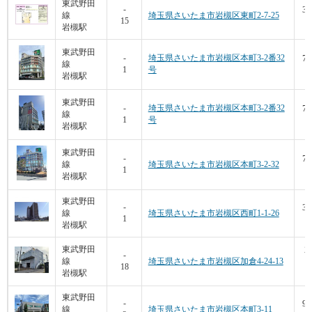
東武野田
35
-
線
埼玉県さいたま市岩槻区東町2-7-25
15
8
岩槻駅
東武野田
74
-
埼玉県さいたま市岩槻区本町3-2番32
線
1
号
7
岩槻駅
東武野田
74
-
埼玉県さいたま市岩槻区本町3-2番32
線
1
号
7
岩槻駅
東武野田
74
-
線
埼玉県さいたま市岩槻区本町3-2-32
1
6
岩槻駅
東武野田
36
-
線
埼玉県さいたま市岩槻区西町1-1-26
1
9
岩槻駅
2
東武野田
-
線
埼玉県さいたま市岩槻区加倉4-24-13
18
岩槻駅
3
東武野田
99
-
線
埼玉県さいたま市岩槻区本町3-11