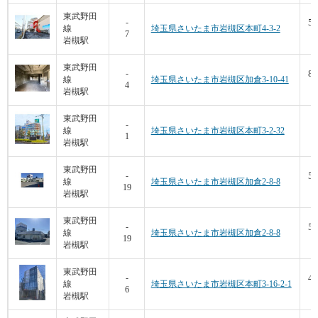
東武野田
52
-
線
埼玉県さいたま市岩槻区本町4-3-2
7
7
岩槻駅
東武野田
85
-
線
埼玉県さいたま市岩槻区加倉3-10-41
4
4
岩槻駅
東武野田
-
線
埼玉県さいたま市岩槻区本町3-2-32
1
8
岩槻駅
東武野田
57
-
線
埼玉県さいたま市岩槻区加倉2-8-8
19
1
岩槻駅
東武野田
57
-
線
埼玉県さいたま市岩槻区加倉2-8-8
19
1
岩槻駅
東武野田
43
-
線
埼玉県さいたま市岩槻区本町3-16-2-1
6
9
岩槻駅