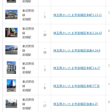
岩槻駅
東武野田
56
-
線
埼玉県さいたま市岩槻区本町3-13-11
5
8
岩槻駅
東武野田
61
-
線
埼玉県さいたま市岩槻区本丸3-24-43
20
5
岩槻駅
東武野田
-
線
埼玉県さいたま市岩槻区加倉4-24-8
18
1
岩槻駅
東武野田
50
-
線
埼玉県さいたま市岩槻区本町3-4-17
3
1
岩槻駅
東武野田
43
-
線
埼玉県さいたま市岩槻区本町3丁目
6
9
岩槻駅
東武野田
69
-
線
埼玉県さいたま市岩槻区加倉4-25
17
9
岩槻駅