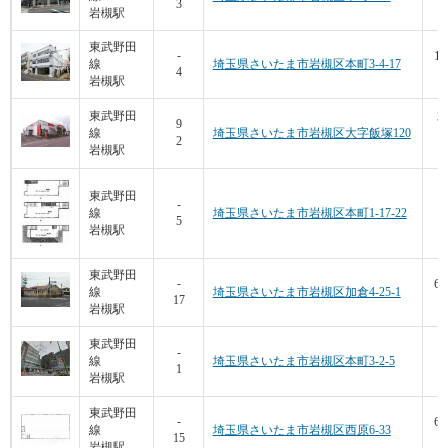
3
1
岩槻駅
東武野田
13
-
線
埼玉県さいたま市岩槻区本町3-4-17
4
6
岩槻駅
3
東武野田
9
線
埼玉県さいたま市岩槻区大字飯塚120
2
岩槻駅
1
東武野田
8
-
線
埼玉県さいたま市岩槻区本町1-17-22
5
5
岩槻駅
東武野田
69
-
線
埼玉県さいたま市岩槻区加倉4-25-1
17
7
岩槻駅
1
東武野田
-
線
埼玉県さいたま市岩槻区本町3-2-5
1
岩槻駅
6
東武野田
60
-
線
埼玉県さいたま市岩槻区西原6-33
15
1
岩槻駅