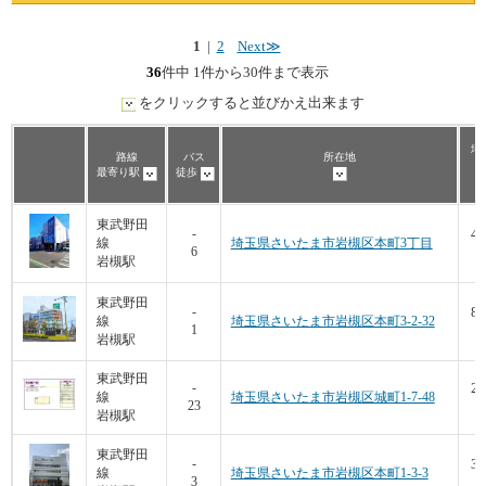
1
|
2
Next≫
36
件中 1件から30件まで表示
をクリックすると並びかえ出来ます
坪
路線
バス
所在地
最寄り駅
徒歩
東武野田
43
-
線
埼玉県さいたま市岩槻区本町3丁目
6
9
岩槻駅
東武野田
85
-
線
埼玉県さいたま市岩槻区本町3-2-32
1
8
岩槻駅
東武野田
27
-
線
埼玉県さいたま市岩槻区城町1-7-48
23
1
岩槻駅
東武野田
36
-
線
埼玉県さいたま市岩槻区本町1-3-3
3
8