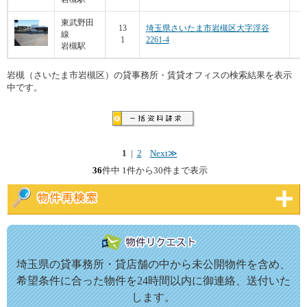
東武野田
8
13
埼玉県さいたま市岩槻区大字浮谷
線
1
2261-4
4
岩槻駅
岩槻（さいたま市岩槻区）の貸事務所・賃貸オフィスの検索結果を表示
中です。
1
|
2
Next≫
36
件中 1件から30件まで表示
埼玉県の貸事務所・貸店舗の中から未公開物件を含め、
希望条件に合った物件を24時間以内に御連絡、送付いた
します。