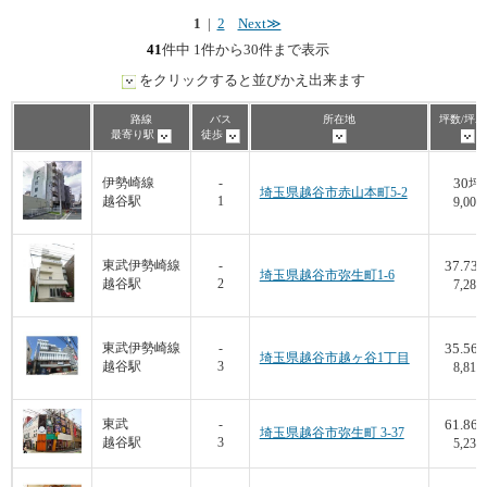
1
|
2
Next≫
41
件中 1件から30件まで表示
をクリックすると並びかえ出来ます
路線
バス
所在地
坪数/坪単
最寄り駅
徒歩
30
伊勢崎線
-
坪
埼玉県越谷市赤山本町5-2
越谷駅
1
9,000
37.73
東武伊勢崎線
-
埼玉県越谷市弥生町1-6
越谷駅
2
7,289
35.56
東武伊勢崎線
-
埼玉県越谷市越ヶ谷1丁目
越谷駅
3
8,815
61.86
東武
-
埼玉県越谷市弥生町 3-37
越谷駅
3
5,238