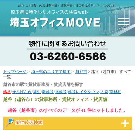
越谷（越谷市）の賃貸事務所・貸事務所・貸店舗は埼玉オフィスMOVE。
menu
トップページ
>
埼玉県のエリアで探す
>
越谷市
> 越谷（越谷市） すべて
一覧
越谷市の駅で賃貸事務所・賃貸店舗を探す
越谷
/
せんげん台
/
蒲生
/
新越谷
/
北越谷
/
越谷レイクタウン
/
大袋
/
南越谷
越谷（越谷市）
の貸事務所・賃貸オフィス・貸店舗
越谷（越谷市）のすべてのデータが 41 件ヒットしました。